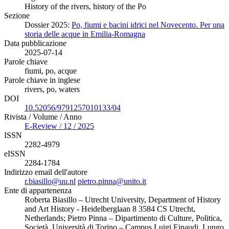
History of the rivers, history of the Po
Sezione
Dossier 2025:
Po, fiumi e bacini idrici nel Novecento. Per una
storia delle acque in Emilia-Romagna
Data pubblicazione
2025-07-14
Parole chiave
fiumi, po, acque
Parole chiave in inglese
rivers, po, waters
DOI
10.52056/9791257010133/04
Rivista / Volume / Anno
E-Review / 12 / 2025
ISSN
2282-4979
eISSN
2284-1784
Indirizzo email dell'autore
r.biasillo@uu.nl
pietro.pinna@unito.it
Ente di appartenenza
Roberta Biasillo – Utrecht University, Department of History
and Art History - Heidelberglaan 8 3584 CS Utrecht,
Netherlands; Pietro Pinna – Dipartimento di Culture, Politica,
Società, Università di Torino – Campus Luigi Einaudi, Lungo