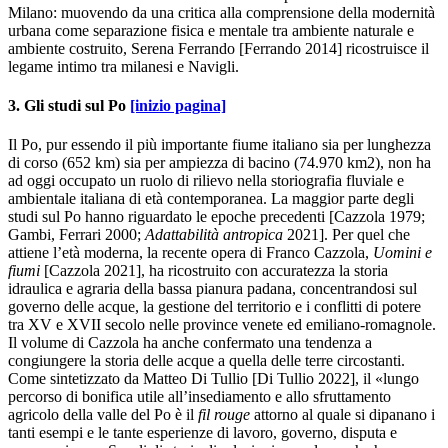
Milano: muovendo da una critica alla comprensione della modernità
urbana come separazione fisica e mentale tra ambiente naturale e
ambiente costruito, Serena Ferrando [Ferrando 2014] ricostruisce il
legame intimo tra milanesi e Navigli.
3.
Gli studi sul Po
[inizio pagina]
Il Po, pur essendo il più importante fiume italiano sia per lunghezza
di corso (652 km) sia per ampiezza di bacino (74.970 km2), non ha
ad oggi occupato un ruolo di rilievo nella storiografia fluviale e
ambientale italiana di età contemporanea. La maggior parte degli
studi sul Po hanno riguardato le epoche precedenti [Cazzola 1979;
Gambi, Ferrari 2000;
Adattabilità antropica
2021]. Per quel che
attiene l’età moderna, la recente opera di Franco Cazzola,
Uomini e
fiumi
[Cazzola 2021], ha ricostruito con accuratezza la storia
idraulica e agraria della bassa pianura padana, concentrandosi sul
governo delle acque, la gestione del territorio e i conflitti di potere
tra XV e XVII secolo nelle province venete ed emiliano-romagnole.
Il volume di Cazzola ha anche confermato una tendenza a
congiungere la storia delle acque a quella delle terre circostanti.
Come sintetizzato da Matteo Di Tullio [Di Tullio 2022], il «lungo
percorso di bonifica utile all’insediamento e allo sfruttamento
agricolo della valle del Po è il
fil rouge
attorno al quale si dipanano i
tanti esempi e le tante esperienze di lavoro, governo, disputa e