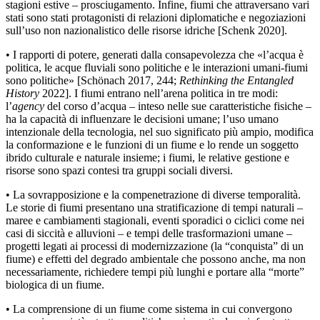
stagioni estive – prosciugamento. Infine, fiumi che attraversano vari
stati sono stati protagonisti di relazioni diplomatiche e negoziazioni
sull’uso non nazionalistico delle risorse idriche [Schenk 2020].
•
I rapporti di potere, generati dalla consapevolezza che
«
l’acqua è
politica, le acque fluviali sono politiche e le interazioni umani-fiumi
sono politiche
»
[Schönach 2017, 244;
Rethinking the Entangled
History
2022]. I fiumi entrano nell’arena politica in tre modi:
l’
agency
del corso d’acqua – inteso nelle sue caratteristiche fisiche –
ha la capacità di influenzare le decisioni umane; l’uso umano
intenzionale della tecnologia, nel suo significato più ampio, modifica
la conformazione e le funzioni di un fiume e lo rende un soggetto
ibrido culturale e naturale insieme; i fiumi, le relative gestione e
risorse sono spazi contesi tra gruppi sociali diversi.
•
La sovrapposizione e la compenetrazione di diverse temporalità.
Le storie di fiumi presentano una stratificazione di tempi naturali –
maree e cambiamenti stagionali, eventi sporadici o ciclici come nei
casi di siccità e alluvioni – e tempi delle trasformazioni umane –
progetti legati ai processi di modernizzazione (la “conquista” di un
fiume) e effetti del degrado ambientale che possono anche, ma non
necessariamente, richiedere tempi più lunghi e portare alla “morte”
biologica di un fiume.
•
La comprensione di un fiume come sistema in cui convergono