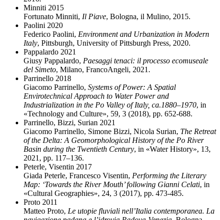
Minniti 2015
Fortunato Minniti,
Il Piave
, Bologna, il Mulino, 2015.
Paolini 2020
Federico Paolini,
Environment and Urbanization in Modern
Italy
, Pittsburgh, University of Pittsburgh Press, 2020.
Pappalardo 2021
Giusy Pappalardo,
Paesaggi tenaci: il processo ecomuseale
del Simeto
, Milano, FrancoAngeli, 2021.
Parrinello 2018
Giacomo Parrinello,
Systems of Power: A Spatial
Envirotechnical Approach to Water Power and
Industrialization in the Po Valley of Italy, ca.1880–1970
, in
«Technology and Culture», 59, 3 (2018), pp. 652-688.
Parrinello, Bizzi, Surian 2021
Giacomo Parrinello, Simone Bizzi, Nicola Surian,
The Retreat
of the Delta: A Geomorphological History of the Po River
Basin during the Twentieth Century
, in «Water History», 13,
2021, pp. 117–136.
Peterle, Visentin 2017
Giada Peterle, Francesco Visentin,
Performing the Literary
Map: ‘Towards the River Mouth’ following Gianni Celati
, in
«Cultural Geographies», 24, 3 (2017), pp. 473-485.
Proto 2011
Matteo Proto,
Le utopie fluviali nell’Italia contemporanea. La
navigazione padana e l’idrovia Padova-Venezia
, Bologna,