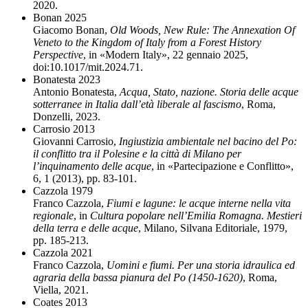
2020.
Bonan 2025
Giacomo Bonan,
Old Woods, New Rule: The Annexation Of
Veneto to the Kingdom of Italy from a Forest History
Perspective
, in «Modern Italy», 22 gennaio 2025,
doi:10.1017/mit.2024.71.
Bonatesta 2023
Antonio Bonatesta,
Acqua, Stato, nazione. Storia delle acque
sotterranee in Italia dall’età liberale al fascismo
, Roma,
Donzelli, 2023.
Carrosio 2013
Giovanni Carrosio,
Ingiustizia ambientale nel bacino del Po:
il conflitto tra il Polesine e la città di Milano per
l’inquinamento delle acque
, in «Partecipazione e Conflitto»,
6, 1 (2013), pp. 83-101.
Cazzola 1979
Franco Cazzola,
Fiumi e lagune: le acque interne nella vita
regionale
, in
Cultura popolare nell’Emilia Romagna. Mestieri
della terra e delle acque
, Milano, Silvana Editoriale, 1979,
pp. 185-213.
Cazzola 2021
Franco Cazzola,
Uomini e fiumi. Per una storia idraulica ed
agraria della bassa pianura del Po (1450-1620)
, Roma,
Viella, 2021.
Coates 2013