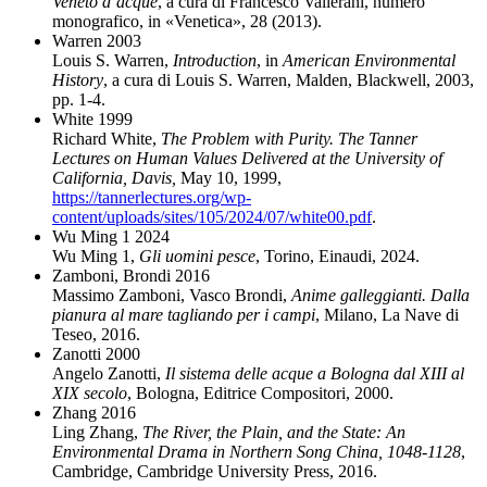
Veneto d’acque
, a cura di Francesco Vallerani, numero
monografico, in «Venetica», 28 (2013).
Warren 2003
Louis S. Warren,
Introduction
, in
American Environmental
History
, a cura di Louis S. Warren, Malden, Blackwell, 2003,
pp. 1-4.
White 1999
Richard White,
The Problem with Purity. The Tanner
Lectures on Human Values Delivered at the University of
California, Davis,
May 10, 1999,
https://tannerlectures.org/wp-
content/uploads/sites/105/2024/07/white00.pdf
.
Wu Ming 1 2024
Wu Ming 1,
Gli uomini pesce
, Torino, Einaudi, 2024.
Zamboni, Brondi 2016
Massimo Zamboni, Vasco Brondi,
Anime galleggianti. Dalla
pianura al mare tagliando per i campi
, Milano, La Nave di
Teseo, 2016.
Zanotti 2000
Angelo Zanotti,
Il sistema delle acque a Bologna dal XIII al
XIX secolo
, Bologna, Editrice Compositori, 2000.
Zhang 2016
Ling Zhang,
The River, the Plain, and the State: An
Environmental Drama in Northern Song China, 1048-1128
,
Cambridge, Cambridge University Press, 2016.