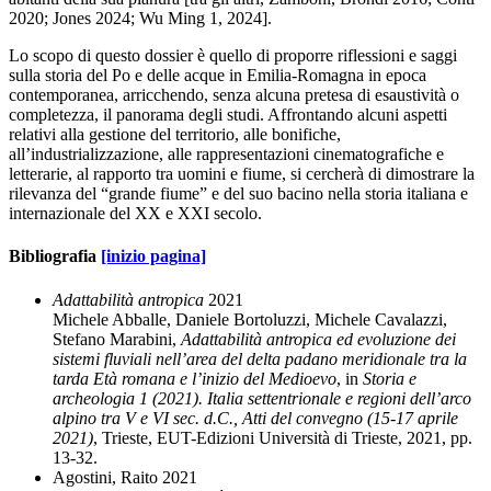
2020; Jones 2024; Wu Ming 1, 2024].
Lo scopo di questo dossier è quello di proporre riflessioni e saggi
sulla storia del Po e delle acque in Emilia-Romagna in epoca
contemporanea, arricchendo, senza alcuna pretesa di esaustività o
completezza, il panorama degli studi. Affrontando alcuni aspetti
relativi alla gestione del territorio, alle bonifiche,
all’industrializzazione, alle rappresentazioni cinematografiche e
letterarie, al rapporto tra uomini e fiume, si cercherà di dimostrare la
rilevanza del “grande fiume” e del suo bacino nella storia italiana e
internazionale del XX e XXI secolo.
Bibliografia
[inizio pagina]
Adattabilità antropica
2021
Michele Abballe, Daniele Bortoluzzi, Michele Cavalazzi,
Stefano Marabini,
Adattabilità antropica ed evoluzione dei
sistemi fluviali nell’area del delta padano meridionale tra la
tarda Età romana e l’inizio del Medioevo
, in
Storia e
archeologia 1 (2021). Italia settentrionale e regioni dell’arco
alpino tra V e VI sec. d.C.
, Atti del convegno (15-17 aprile
2021)
, Trieste, EU
T-Edizioni Università di Trieste, 2021, pp.
13-32.
Agostini, Raito 2021