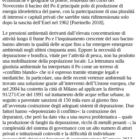
economiche e geografie di potere, rendendo nel corso del
Novecento il bacino del Po il principale polo di produzione di
energia idroelettrica del paese, con la partecipazione di una pluralità
di interessi e capitali privati che sarebbe stata ridimensionata solo
dopo la nascita dell’Enel nel 1962 [Parrinello 2018].
Le pressioni ambientali derivanti dall’elevata concentrazione di
attività lungo il fiume Po e l’inquinamento crescente del suo bacino
hanno alterato la qualità delle acque fino a far emergere emergenze
ambientali negli ultimi cinquanta anni. Eppure la necessità di
depurazione e bonifica, vitale per l’attività di pesca, non ha prodotto
una mobilitazione della popolazione locale. La letteratura sulla
giustizia ambientale ha interpretato il Po come un terreno di
«conflitto blando» che si è espresso tramite strategie legali e
mediatiche. In particolare, una delle recenti vertenze ambientali ha
trovato una soluzione grazie all’intervento dell’Unione europea, che
nel 2004 ha costretto la città di Milano ad applicare la direttiva
91/271/Cee del 1991 sul trattamento delle acque reflue urbane, in
seguito a paventate sanzioni di 150 mila euro al giorno fino
all’avvenuta costruzione degli adeguati sistemi di depurazione. Due
fattori hanno «depotenziato il conflitto»: la costruzione dei
depuratori, che però ha dato vita a una nuova problematica – quale
la produzione di fanghi da depurazione, ricchi di metalli pesanti –; la
complessità del sistema di governance con un alto numero di attori
privati e istituzionali coinvolti e la difficoltà di individuare