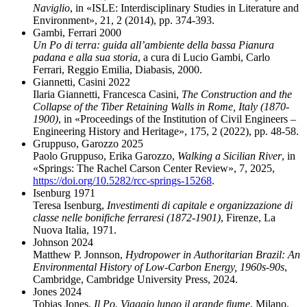
Naviglio
, in «ISLE: Interdisciplinary Studies in Literature and
Environment», 21, 2 (2014), pp. 374-393.
Gambi, Ferrari 2000
Un Po di terra: guida all’ambiente della bassa Pianura
padana e alla sua storia
, a cura di Lucio Gambi, Carlo
Ferrari, Reggio Emilia, Diabasis, 2000.
Giannetti, Casini 2022
Ilaria Giannetti, Francesca Casini,
The Construction and the
Collapse of the Tiber Retaining Walls in Rome, Italy (1870-
1900)
, in «Proceedings of the Institution of Civil Engineers –
Engineering History and Heritage», 175, 2 (2022), pp. 48-58.
Gruppuso, Garozzo 2025
Paolo Gruppuso, Erika Garozzo,
Walking a Sicilian River
, in
«Springs: The Rachel
Carson Center Review», 7, 2025,
https://doi.org/10.5282/rcc-springs-15268
.
Isenburg 1971
Teresa Isenburg,
Investimenti di capitale e organizzazione di
classe nelle bonifiche ferraresi (1872-1901)
, Firenze, La
Nuova Italia, 1971.
Johnson 2024
Matthew P. Jonnson,
Hydropower in Authoritarian Brazil: An
Environmental History of Low-Carbon Energy, 1960s-90s
,
Cambridge, Cambridge University Press, 2024.
Jones 2024
Tobias Jones,
Il Po. Viaggio lungo il grande fiume
, Milano,