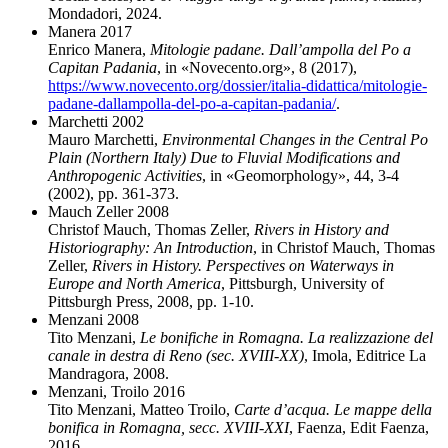
Mondadori, 2024.
Manera 2017
Enrico Manera,
Mitologie padane. Dall’ampolla del Po a
Capitan Padania
, in «Novecento.org», 8 (2017
),
https://www.novecento.org/dossier/italia-didattica/mitologie-
padane-dallampolla-del-po-a-capitan-padania/
.
Marchetti 2002
Mauro Marchetti,
Environmental Changes in the Central Po
Plain (Northern Italy) Due to Fluvial Modifications and
Anthropogenic Activities
, in «Geomorphology», 44, 3-4
(2002), pp. 361-373.
Mauch Zeller 2008
Christof Mauch, Thomas Zeller,
Rivers in History and
Historiography: An Introduction
, in Christof Mauch, Thomas
Zeller,
Rivers in History. Perspectives on Waterways in
Europe and North America
, Pittsburgh, University of
Pittsburgh Press, 2008, pp. 1-10.
Menzani 2008
Tito Menzani,
Le bonifiche in Romagna. La realizzazione del
canale in destra di Reno (sec. XVIII-XX)
, Imola, Editrice La
Mandragora, 2008.
Menzani, Troilo 2016
Tito Menzani, Matteo Troilo,
Carte d’acqua. Le mappe della
bonifica in Romagna, secc. XVIII-XXI
, Faenza, Edit Faenza,
2016.