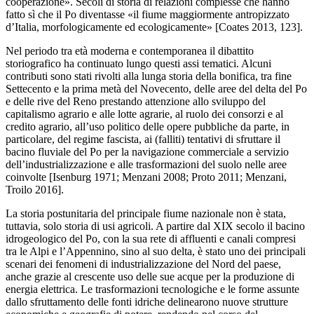
cooperazione». Secoli di storia di relazioni complesse che hanno
fatto sì che il Po diventasse «il fiume maggiormente antropizzato
d’Italia, morfologicamente ed ecologicamente» [Coates 2013, 123].
Nel periodo tra età moderna e contemporanea il dibattito
storiografico ha continuato lungo questi assi tematici. Alcuni
contributi sono stati rivolti alla lunga storia della bonifica, tra fine
Settecento e la prima metà del Novecento, delle aree del delta del Po
e delle rive del Reno prestando attenzione allo sviluppo del
capitalismo agrario e alle lotte agrarie, al ruolo dei consorzi e al
credito agrario, all’uso politico delle opere pubbliche da parte, in
particolare, del regime fascista, ai (falliti) tentativi di sfruttare il
bacino fluviale del Po per la navigazione commerciale a servizio
dell’industrializzazione e alle trasformazioni del suolo nelle aree
coinvolte [Isenburg 1971; Menzani 2008; Proto 2011; Menzani,
Troilo 2016].
La storia postunitaria del principale fiume nazionale non è stata,
tuttavia, solo storia di usi agricoli. A partire dal XIX secolo il bacino
idrogeologico del Po, con la sua rete di affluenti e canali compresi
tra le Alpi e l’Appennino, sino al suo delta, è stato uno dei principali
scenari dei fenomeni di industrializzazione del Nord del paese,
anche grazie al crescente uso delle sue acque per la produzione di
energia elettrica. Le trasformazioni tecnologiche e le forme assunte
dallo sfruttamento delle fonti idriche delinearono nuove strutture