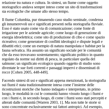
relazione tra natura e cultura. In sintesi, un fiume come oggetto
storiografico andava sempre inteso come un sito di trasformazioni
sia ecologiche che umane allo stesso tempo.
Il fiume Columbia, pur rimanendo caso studio seminale, condensa
gli innumerevoli usi e significati presenti nella storiografia fluviale.
Esso è stato usato come via di comunicazione; come fonte di
irrigazione per le aziende agricole; come luogo di generazione di
energia idroelettrica; come sito di produzione di cibo e come spazio
ricreativo; come generatore di conflitti ideologici e dispute legali e
dibattiti etici; come un esempio di natura manipolata e habitat per la
fauna selvatica. Ha assunto un significato sociale per le comunità
che da esso trovavano sostentamento; significato politico in quanto
regolato da norme sui diritti di pesca, in particolare quella del
salmone; un significato ecologico quando oggetto di studio sono
diventate le sue forti correnti e passaggi impervi e disseminati di
rocce [Cohen 2005, 448-449].
Facendo sintesi di usi e significati appena menzionati, la storiografia
sui fiumi
è
stata tradizionalmente intesa come l’insieme delle
ricostruzioni storiche che hanno indagato e interpretato, in primo
luogo, le modalità in cui le comunità hanno vissuto lungo i fiumi e
con i fiumi e, in secondo luogo, di come i fiumi sono stati percepiti e
alterati dalle comunità [Warren 2003, 1]. Ma non tutte le storie si
sono concentrate esclusivamente sui fattori antropici. Ad esempio,