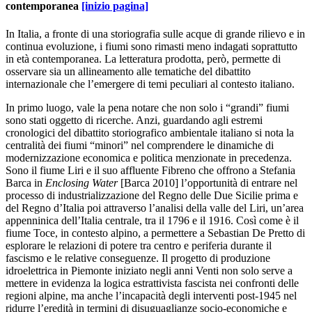
contemporanea
[inizio pagina]
In Italia, a fronte di una storiografia sulle acque di grande rilievo e in
continua evoluzione, i fiumi sono rimasti meno indagati soprattutto
in età contemporanea. La letteratura prodotta, però, permette di
osservare sia un allineamento alle tematiche del dibattito
internazionale che l’emergere di temi peculiari al contesto italiano.
In primo luogo, vale la pena notare che non solo i “grandi” fiumi
sono stati oggetto di ricerche. Anzi, guardando agli estremi
cronologici del dibattito storiografico ambientale italiano si nota la
centralità dei fiumi “minori” nel comprendere le dinamiche di
modernizzazione economica e politica menzionate in precedenza.
Sono il fiume Liri e il suo affluente Fibreno che offrono a Stefania
Barca in
Enclosing Water
[Barca 2010] l’opportunità di entrare nel
processo di industrializzazione del Regno delle Due Sicilie prima e
del Regno d’Italia poi attraverso l’analisi della valle del Liri, un’area
appenninica dell’Italia centrale, tra il 1796 e il 1916. Così come è il
fiume Toce, in contesto alpino, a permettere a Sebastian De Pretto di
esplorare le relazioni di potere tra centro e periferia durante il
fascismo e le relative conseguenze. Il progetto di produzione
idroelettrica in Piemonte iniziato negli anni Venti non solo serve a
mettere in evidenza la logica estrattivista fascista nei confronti delle
regioni alpine, ma anche l’incapacità degli interventi post-1945 nel
ridurre l’eredità in termini di disuguaglianze socio-economiche e