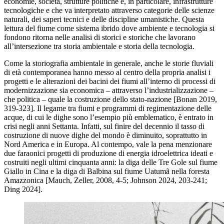
economie, società, strutture politiche e, in particolare, infrastrutture
tecnologiche e che va interpretato attraverso categorie delle scienze
naturali, dei saperi tecnici e delle discipline umanistiche. Questa
lettura del fiume come sistema ibrido dove ambiente e tecnologia si
fondono ritorna nelle analisi di storici e storiche che lavorano
all’intersezione tra storia ambientale e storia della tecnologia.
Come la storiografia ambientale in generale, anche le storie fluviali
di età contemporanea hanno messo al centro della propria analisi i
progetti e le alterazioni dei bacini dei fiumi all’interno di processi di
modernizzazione sia economica – attraverso l’industrializzazione –
che politica – quale la costruzione dello stato-nazione [Bonan 2019,
319-323]. Il legame tra fiumi e programmi di regimentazione delle
acque, di cui le dighe sono l’esempio più emblematico,
è
entrato in
crisi negli anni Settanta. Infatti, sul finire del decennio il tasso di
costruzione di nuove dighe del mondo è diminuito, soprattutto in
Nord America e in Europa. Al contempo, vale la pena menzionare
due faraonici progetti di produzione di energia idroelettrica ideati e
costruiti negli ultimi cinquanta anni: la diga delle Tre Gole sul fiume
Giallo in Cina e la diga di Balbina sul fiume Uatumã nella foresta
Amazzonica [Mauch, Zeller, 2008, 4-5; Johnson 2024, 203-241;
Ding 2024].