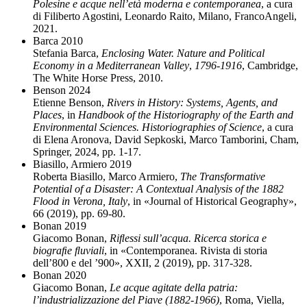
Polesine e acque nell’età moderna e contemporanea
, a cura
di Filiberto Agostini, Leonardo Raito, Milano, FrancoAngeli,
2021.
Barca 2010
Stefania Barca,
Enclosing Water. Nature and Political
Economy in a Mediterranean Valley
,
1796-1916
, Cambridge,
The White Horse Press, 2010.
Benson 2024
Etienne Benson,
Rivers in History: Systems, Agents, and
Places
, in
Handbook of the Historiography of the Earth and
Environmental Sciences. Historiographies of Science
, a cura
di Elena Aronova, David Sepkoski, Marco Tamborini, Cham,
Springer, 2024, pp. 1-17.
Biasillo, Armiero 2019
Roberta Biasillo, Marco Armiero,
The Transformative
Potential of a Disaster: A Contextual Analysis of the 1882
Flood in Verona, Italy
, in «Journal of Historical Geography»,
66 (2019), pp. 69-80.
Bonan 2019
Giacomo Bonan,
Riﬂessi sull’acqua. Ricerca storica e
biograﬁe ﬂuviali
, in «Contemporanea. Rivista di storia
dell’800 e del ’900», XXII, 2 (2019), pp. 317-328.
Bonan 2020
Giacomo Bonan,
Le acque agitate della patria:
l’industrializzazione del Piave (1882-1966)
, Roma, Viella,