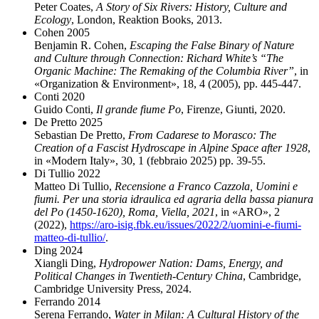
Peter Coates,
A Story of Six Rivers: History, Culture and
Ecology
, London, Reaktion Books, 2013.
Cohen 2005
Benjamin R. Cohen,
Escaping the False Binary of Nature
and Culture through Connection: Richard White’s “The
Organic Machine: The Remaking of the Columbia River”
, in
«Organization & Environment», 18, 4 (2005), pp. 445-447.
Conti 2020
Guido Conti,
Il grande fiume Po
, Firenze, Giunti, 2020.
De Pretto 2025
Sebastian De Pretto,
From Cadarese to Morasco: The
Creation of a Fascist Hydroscape in Alpine Space after 1928
,
in «Modern Italy», 30, 1 (febbraio 2025) pp. 39-55.
Di Tullio 2022
Matteo Di Tullio,
Recensione a Franco Cazzola, Uomini e
fiumi. Per una storia idraulica ed agraria della bassa pianura
del Po (1450-1620), Roma, Viella, 2021
, in «ARO», 2
(2022),
https://aro-isig.fbk.eu/issues/2022/2/uomini-e-fiumi-
matteo-di-tullio/
.
Ding 2024
Xiangli Ding,
Hydropower Nation: Dams, Energy, and
Political Changes in Twentieth-Century China
, Cambridge,
Cambridge University Press, 2024.
Ferrando 2014
Serena Ferrando,
Water in Milan: A Cultural History of the