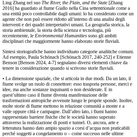
Ling Zhang nel suo
The River, the Plain, and the State
[Zhang
2016] ha guardato al fiume Giallo nella Cina settentrionale come a
una entità poco controllabile dagli umani: lo ha considerato come un
agente che non può essere ridotto all’interno di una analisi degli
interventi e dei quadri interpretativi umani. La geografia storica, la
storia ambientale, la storia della scienza e tecnologia, più
recentemente, le
Environmental Humanities
sono gli ambiti
disciplinari che maggiormente hanno elaborato storie fluviali.
Sintesi storiografiche hanno individuato categorie analitiche comuni.
Ad esempio, Paula Schönach [Schönach 2017, 240-252] e Etienne
Benson [Benson 2024, 4-7] segnalano diversi elementi chiave da
tenere in considerazione quando si scrivono storie fluviali.
•
La dimensione spaziale, che si articola in due modi. Da un lato, il
fiume svolge un ruolo di connettore: esso trasporta persone, merci e
idee, ma anche sostanze inquinanti o non desiderate. E in
quest’ultimo caso il fiume diventa manifestazione delle
trasformazioni antropiche avvenute lungo le proprie sponde. Inoltre,
molte storie di fiume mettono in relazione comunità a monte e a
valle oppure città e campagne. Dall’altro lato, i fiumi hanno
rappresentato barriere fisiche che le società hanno superato
attraverso la realizzazione di ponti e tunnel. O, ancora, arte e
letteratura hanno dato ampio spazio a corsi d’acqua non praticabili
perché soggetti a congelamento o – come successo nelle ultime