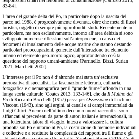
responsabili chiari nei fenomeni di contaminazione [Carrosio 2013,
83-84].
L’area del grande delta del Po, in particolare dopo la nascita del
parco nel 1988, è progressivamente divenuta, oltre che meta di flussi
turistici, oggetto di sempre più approfonditi studi. Recentemente in
particolare, ma non esclusivamente, intorno all’area deltizia si sono
sviluppate numerose riflessioni sull’antropocene, a causa dei
fenomeni di innalzamento delle acque marine che stanno destando
particolari preoccupazioni, generate dall’interazione tra elemento
umano ed elemento geo-morfologico, approfondendo così la
questione del rapporto umani-ambiente [Parrinello, Bizzi, Surian
2021; Marchetti 2002].
L’interesse per il Po non è d’altronde mai stata un’esclusiva
prerogativa di specialisti. La fascinazione letteraria, culinaria,
fotografica e cinematografica per il “grande fiume” affonda in una
lunga storia culturale [Coates 2013, 133-146], che da
Il Mulino del
Po
di Riccardo Bacchelli (1957) passa per
Ossessione
di Luchino
Visconti (1943), sino agli argini, ai canali e ai campi immortalati da
Luigi Ghirri. Ancora nell’ultimo decennio nuovi racconti si sono
affiancati ai precedenti da parte di autori italiani e internazionali, in
una letteratura, talora di viaggio, intesa a valorizzare la cultura
prodotta sul Po e intorno al Po, la costruzione di memorie individuali
e collettive e a restituire la complessità dei rapporti tra il fiume e gli
abitanti della sua pianura [tra gli altri, Zamboni, Brondi 2016; Conti