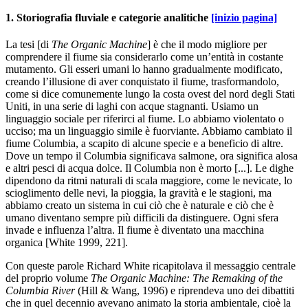
1.
Storiografia fluviale e categorie analitiche
[inizio pagina]
La tesi [di
The Organic Machine
] è che il modo migliore per
comprendere il fiume sia considerarlo come un’entità in costante
mutamento. Gli esseri umani lo hanno gradualmente modificato,
creando l’illusione di aver conquistato il fiume, trasformandolo,
come si dice comunemente lungo la costa ovest del nord degli Stati
Uniti, in una serie di laghi con acque stagnanti. Usiamo un
linguaggio sociale per riferirci al fiume. Lo abbiamo violentato o
ucciso; ma un linguaggio simile è fuorviante. Abbiamo cambiato il
fiume Columbia, a scapito di alcune specie e a beneficio di altre.
Dove un tempo il Columbia significava salmone, ora significa alosa
e altri pesci di acqua dolce. Il Columbia non è morto [...]. Le dighe
dipendono da ritmi naturali di scala maggiore, come le nevicate, lo
scioglimento delle nevi, la pioggia, la gravità e le stagioni, ma
abbiamo creato un sistema in cui ciò che è naturale e ciò che è
umano diventano sempre più difficili da distinguere. Ogni sfera
invade e influenza l’altra. Il fiume è diventato una macchina
organica [White 1999, 221].
Con queste parole Richard White ricapitolava il messaggio centrale
del proprio volume
The Organic Machine: The Remaking of the
Columbia River
(Hill & Wang, 1996) e riprendeva uno dei dibattiti
che in quel decennio avevano animato la storia ambientale, cioè la