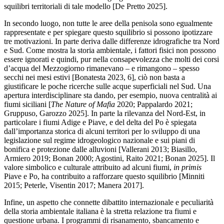
squilibri territoriali di tale modello [De Pretto 2025].
In secondo luogo, non tutte le aree della penisola sono egualmente
rappresentate e per spiegare questo squilibrio si possono ipotizzare
tre motivazioni. In parte deriva dalle differenze idrografiche tra Nord
e Sud. Come mostra la storia ambientale, i fattori fisici non possono
essere ignorati e quindi, pur nella consapevolezza che molti dei corsi
d’acqua del Mezzogiorno rimanevano – e rimangono – spesso
secchi nei mesi estivi [Bonatesta 2023, 6], ciò non basta a
giustificare le poche ricerche sulle acque superficiali nel Sud. Una
apertura interdisciplinare sta dando, per esempio, nuova centralità ai
fiumi siciliani [
The Nature of Mafia
2020; Pappalardo 2021;
Gruppuso, Garozzo 2025]. In parte la rilevanza del Nord-Est, in
particolare i fiumi Adige e Piave, e del delta del Po
è
spiegata
dall’importanza storica di alcuni territori per lo sviluppo di una
legislazione sul regime idrogeologico nazionale e sui piani di
bonifica e protezione dalle alluvioni [Vallerani 2013; Biasillo,
Armiero 2019; Bonan 2000; Agostini, Raito 2021; Bonan 2025]. Il
valore simbolico e culturale attribuito ad alcuni fiumi,
in primis
Piave e Po, ha contribuito a rafforzare questo squilibrio [Minniti
2015; Peterle, Visentin 2017; Manera 2017].
Infine, un aspetto che connette dibattito internazionale e peculiarità
della storia ambientale italiana
è
la stretta relazione tra fiumi e
questione urbana. I programmi di risanamento, sbancamento e