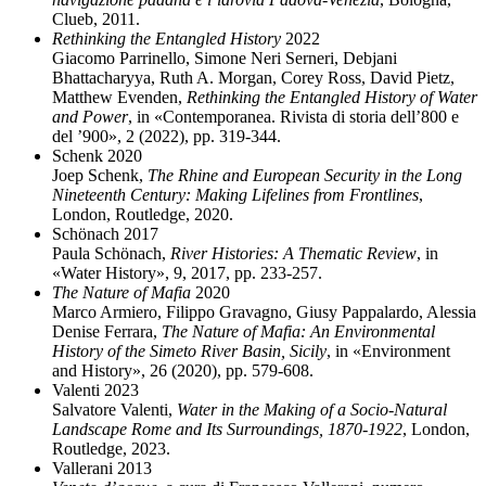
Clueb, 2011.
Rethinking the Entangled History
2022
Giacomo Parrinello, Simone Neri Serneri, Debjani
Bhattacharyya, Ruth A. Morgan, Corey Ross, David Pietz,
Matthew Evenden,
Rethinking the Entangled History of Water
and Power
, in «Contemporanea. Rivista di storia dell’800 e
del ’900», 2 (2022), pp. 319-344.
Schenk 2020
Joep Schenk,
The Rhine and European Security in the Long
Nineteenth Century: Making Lifelines from Frontlines
,
London, Routledge, 2020.
Schönach 2017
Paula Schönach,
River Histories: A Thematic Review
, in
«Water History», 9, 2017, pp. 233-257.
The Nature of Mafia
2020
Marco Armiero, Filippo Gravagno, Giusy Pappalardo, Alessia
Denise Ferrara,
The Nature of Mafia: An Environmental
History of the Simeto River Basin, Sicily
, in «Environment
and History», 26 (2020), pp. 579-608.
Valenti 2023
Salvatore Valenti,
Water in the Making of a Socio-Natural
Landscape Rome and Its Surroundings, 1870-1922
, London,
Routledge, 2023.
Vallerani 2013