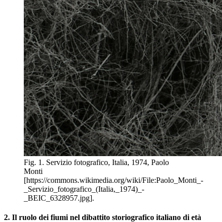
Fig. 1. Servizio fotografico, Italia, 1974, Paolo
Monti
[https://commons.wikimedia.org/wiki/File:Paolo_Monti_-
_Servizio_fotografico_(Italia,_1974)_-
_BEIC_6328957.jpg].
2.
Il ruolo dei fiumi nel dibattito storiografico italiano di età