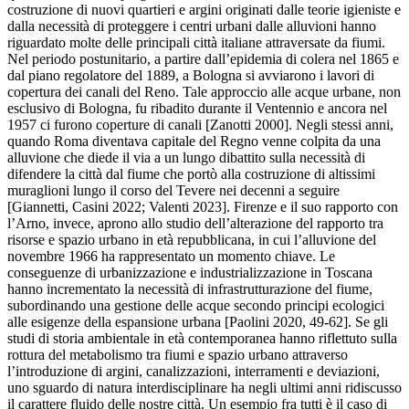
costruzione di nuovi quartieri e argini originati dalle teorie igieniste e
dalla necessità di proteggere i centri urbani dalle alluvioni hanno
riguardato molte delle principali città italiane attraversate da fiumi.
Nel periodo postunitario, a partire dall’epidemia di colera nel 1865 e
dal piano regolatore del 1889, a Bologna si avviarono i lavori di
copertura dei canali del Reno. Tale approccio alle acque urbane, non
esclusivo di Bologna, fu ribadito durante il Ventennio e ancora nel
1957 ci furono coperture di canali [Zanotti 2000]. Negli stessi anni,
quando Roma diventava capitale del Regno venne colpita da una
alluvione che diede il via a un lungo dibattito sulla necessità di
difendere la città dal fiume che portò alla costruzione di altissimi
muraglioni lungo il corso del Tevere nei decenni a seguire
[Giannetti, Casini 2022; Valenti 2023]. Firenze e il suo rapporto con
l’Arno, invece, aprono allo studio dell’alterazione del rapporto tra
risorse e spazio urbano in età repubblicana, in cui l’alluvione del
novembre 1966 ha rappresentato un momento chiave. Le
conseguenze di urbanizzazione e industrializzazione in Toscana
hanno incrementato la necessità di infrastrutturazione del fiume,
subordinando una gestione delle acque secondo principi ecologici
alle esigenze della espansione urbana [Paolini 2020, 49-62]. Se gli
studi di storia ambientale in età contemporanea hanno riflettuto sulla
rottura del metabolismo tra fiumi e spazio urbano attraverso
l’introduzione di argini, canalizzazioni, interramenti e deviazioni,
uno sguardo di natura interdisciplinare ha negli ultimi anni ridiscusso
il carattere fluido delle nostre città. Un esempio fra tutti è il caso di