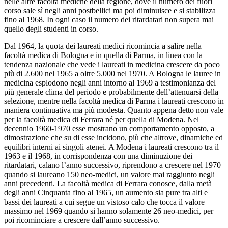
nelle altre facoltà mediche della regione, dove il numero dei fuori
corso sale sì negli anni postbellici ma poi diminuisce e si stabilizza
fino al 1968. In ogni caso il numero dei ritardatari non supera mai
quello degli studenti in corso.
Dal 1964, la quota dei laureati medici ricomincia a salire nella
facoltà medica di Bologna e in quella di Parma, in linea con la
tendenza nazionale che vede i laureati in medicina crescere da poco
più di 2.600 nel 1965 a oltre 5.000 nel 1970. A Bologna le lauree in
medicina esplodono negli anni intorno al 1969 a testimonianza del
più generale clima del periodo e probabilmente dell’attenuarsi della
selezione, mentre nella facoltà medica di Parma i laureati crescono in
maniera continuativa ma più modesta. Quanto appena detto non vale
per la facoltà medica di Ferrara né per quella di Modena. Nel
decennio 1960-1970 esse mostrano un comportamento opposto, a
dimostrazione che su di esse incidono, più che altrove, dinamiche ed
equilibri interni ai singoli atenei. A Modena i laureati crescono tra il
1963 e il 1968, in corrispondenza con una diminuzione dei
ritardatari, calano l’anno successivo, riprendono a crescere nel 1970
quando si laureano 150 neo-medici, un valore mai raggiunto negli
anni precedenti. La facoltà medica di Ferrara conosce, dalla metà
degli anni Cinquanta fino al 1965, un aumento sia pure tra alti e
bassi dei laureati a cui segue un vistoso calo che tocca il valore
massimo nel 1969 quando si hanno solamente 26 neo-medici, per
poi ricominciare a crescere dall’anno successivo.