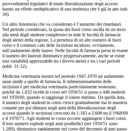
provvedimenti legislativi di totale liberalizzazione degli accessi
hanno un effetto moltiplicativo di una tendenza che è già in atto (tab.
30).
Un altro fenomeno che va considerato è l’aumento dei ritardatari.
Nel periodo considerato, la quota dei fuori corso oscilla da un terzo
alla metà degli studenti complessivi in tutte le facoltà di farmacia
degli atenei della regione. La presenza di un alto numero di fuori
corso e il continuo calo delle iscrizioni incidono, ovviamente,
sull’andamento delle lauree. Nelle facoltà di farmacia prese in esame
il numero dei laureati diminuisce progressivamente, anche se esiste
una variabilità apprezzabile tra i diversi atenei e tra i vari periodi
(tabb. 31-32).
Medicina veterinaria mostra nel periodo 1947-1970 un andamento
assai simile a quello di farmacia. Il ridimensionamento delle
iscrizioni è per medicina veterinaria particolarmente sostenuto,
poiché da 1.832 iscritti in corso nel 1950/51 si passa a 448 studenti
nel 1959/60, quando si raggiunge il valore minimo. Da quella data,
il numero degli studenti in corso cresce gradualmente ma in maniera
costante per poi dilatarsi negli anni della liberalizzazione degli
accessi quando le iscrizioni crescono da 1.183 a 2.608 tra il 1968/69
e il 1970/71. Agli studenti in corso occorre aggiungere i fuori corso.
Il loro numero esplode negli anni postbellici (nel 1950/51 sono
1.289), diminuisce rapidamente nel corso del decennio di pari passo