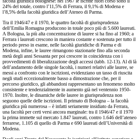
facoltà giuridica bolognese: nel 1967 le iscritte fuori corso sono il
24% del totale, contro l’11,5% di Ferrara, il 9,1% di Modena e
l’8,5% della facoltà giuridica dell’Ateneo di Parma.
Tra il 1946/47 e il 1970, le quattro facoltà di giurisprudenza
dell’Emilia Romagna producono in totale poco più di 5.600 laureati.
A Bologna, la più alta concentrazione di lauree si ha fino al 1960; a
Ferrara i laureati crescono in maniera costante e sostenuta per tutto il
periodo preso in esame, nelle facoltà giuridiche di Parma e di
Modena, infine, le lauree rimangono stazionarie fino alla seconda
metà degli anni Sessanta per poi crescere in coincidenza con i
provvedimenti di liberalizzazione degli accessi (tabb. 12-13). Al di là
dell’andamento delle singole facoltà, i numeri relativi alle lauree, se
messi a confronto con le iscrizioni, evidenziano un tasso di riuscita
negli studi eccezionalmente basso a dimostrazione che, per il
percorso giuridico, gli abbandoni rappresentano un fenomeno molto
consistente e tendenzialmente in aumento già nel ventennio 1950-
1970. Inoltre, le dinamiche delle lauree in giurisprudenza non
seguono quelle delle iscrizioni. Il primato di Bologna – la facoltà
giuridica più numerosa – è infatti seriamente insidiato da Ferrara,
una facoltà per certi versi ancora marginale: tra il 1946/47 e il 1970
la prima immette sul mercato 1.847 laureati, contro 1.646 dell’ateneo
ferrarese, 1.105 di quello di Parma e 690 laureati dell’Università di
Modena.