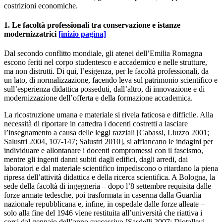
costrizioni economiche.
1. Le facoltà professionali tra conservazione e istanze
modernizzatrici
[inizio pagina]
Dal secondo conflitto mondiale, gli atenei dell’Emilia Romagna
escono feriti nel corpo studentesco e accademico e nelle strutture,
ma non distrutti. Di qui, l’esigenza, per le facoltà professionali, da
un lato, di normalizzazione, facendo leva sul patrimonio scientifico e
sull’esperienza didattica posseduti, dall’altro, di innovazione e di
modernizzazione dell’offerta e della formazione accademica.
La ricostruzione umana e materiale si rivela faticosa e difficile. Alla
necessità di riportare in cattedra i docenti costretti a lasciare
l’insegnamento a causa delle leggi razziali [Cabassi, Liuzzo 2001;
Salustri 2004, 107-147; Salustri 2010], si affiancano le indagini per
individuare e allontanare i docenti compromessi con il fascismo,
mentre gli ingenti danni subiti dagli edifici, dagli arredi, dai
laboratori e dal materiale scientifico impediscono o ritardano la piena
ripresa dell’attività didattica e della ricerca scientifica. A Bologna, la
sede della facoltà di ingegneria – dopo l’8 settembre requisita dalle
forze armate tedesche, poi trasformata in caserma dalla Guardia
nazionale repubblicana e, infine, in ospedale dalle forze alleate –
solo alla fine del 1946 viene restituita all’università che riattiva i
corsi dal gennaio dell’anno successivo [Sasdelli 2007; Diotallevi