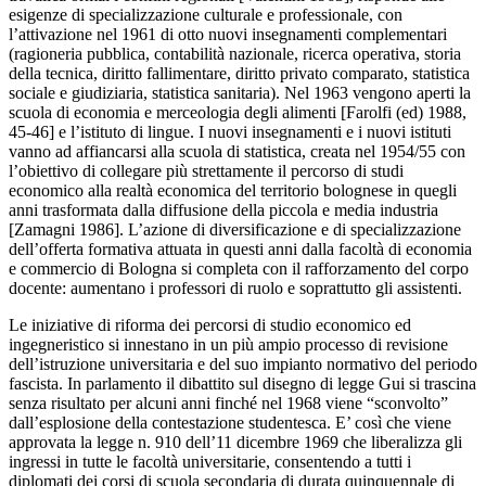
esigenze di specializzazione culturale e professionale, con
l’attivazione nel 1961 di otto nuovi insegnamenti complementari
(ragioneria pubblica, contabilità nazionale, ricerca operativa, storia
della tecnica, diritto fallimentare, diritto privato comparato, statistica
sociale e giudiziaria, statistica sanitaria). Nel 1963 vengono aperti la
scuola di economia e merceologia degli alimenti [Farolfi (ed) 1988,
45-46] e l’istituto di lingue. I nuovi insegnamenti e i nuovi istituti
vanno ad affiancarsi alla scuola di statistica, creata nel 1954/55 con
l’obiettivo di collegare più strettamente il percorso di studi
economico alla realtà economica del territorio bolognese in quegli
anni trasformata dalla diffusione della piccola e media industria
[Zamagni 1986]. L’azione di diversificazione e di specializzazione
dell’offerta formativa attuata in questi anni dalla facoltà di economia
e commercio di Bologna si completa con il rafforzamento del corpo
docente: aumentano i professori di ruolo e soprattutto gli assistenti.
Le iniziative di riforma dei percorsi di studio economico ed
ingegneristico si innestano in un più ampio processo di revisione
dell’istruzione universitaria e del suo impianto normativo del periodo
fascista. In parlamento il dibattito sul disegno di legge Gui si trascina
senza risultato per alcuni anni finché nel 1968 viene “sconvolto”
dall’esplosione della contestazione studentesca. E’ così che viene
approvata la legge n. 910 dell’11 dicembre 1969 che liberalizza gli
ingressi in tutte le facoltà universitarie, consentendo a tutti i
diplomati dei corsi di scuola secondaria di durata quinquennale di