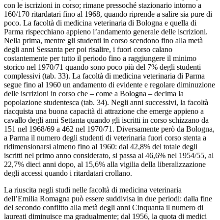
con le iscrizioni in corso; rimane pressoché stazionario intorno a
160/170 ritardatari fino al 1968, quando riprende a salire sia pure di
poco. La facoltà di medicina veterinaria di Bologna e quella di
Parma rispecchiano appieno l’andamento generale delle iscrizioni.
Nella prima, mentre gli studenti in corso scendono fino alla metà
degli anni Sessanta per poi risalire, i fuori corso calano
costantemente per tutto il periodo fino a raggiungere il minimo
storico nel 1970/71 quando sono poco più del 7% degli studenti
complessivi (tab. 33). La facoltà di medicina veterinaria di Parma
segue fino al 1960 un andamento di evidente e regolare diminuzione
delle iscrizioni in corso che – come a Bologna – decima la
popolazione studentesca (tab. 34). Negli anni successivi, la facoltà
riacquista una buona capacità di attrazione che emerge appieno a
cavallo degli anni Settanta quando gli iscritti in corso schizzano da
151 nel 1968/69 a 462 nel 1970/71. Diversamente però da Bologna,
a Parma il numero degli studenti di veterinaria fuori corso stenta a
ridimensionarsi almeno fino al 1960: dal 42,8% del totale degli
iscritti nel primo anno considerato, si passa al 46,6% nel 1954/55, al
22,7% dieci anni dopo, al 15,6% alla vigilia della liberalizzazione
degli accessi quando i ritardatari crollano.
La riuscita negli studi nelle facoltà di medicina veterinaria
dell’Emilia Romagna può essere suddivisa in due periodi: dalla fine
del secondo conflitto alla metà degli anni Cinquanta il numero di
laureati diminuisce ma gradualmente; dal 1956, la quota di medici