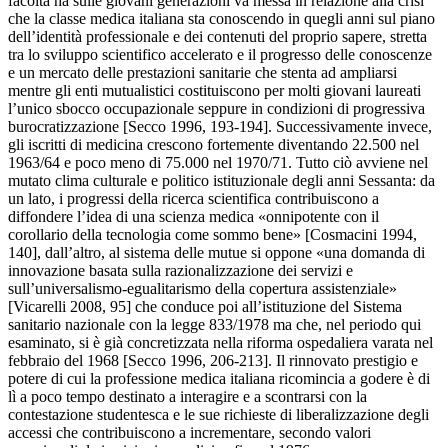
facoltà ha sulle giovani generazioni va messa in relazione alla crisi
che la classe medica italiana sta conoscendo in quegli anni sul piano
dell’identità professionale e dei contenuti del proprio sapere, stretta
tra lo sviluppo scientifico accelerato e il progresso delle conoscenze
e un mercato delle prestazioni sanitarie che stenta ad ampliarsi
mentre gli enti mutualistici costituiscono per molti giovani laureati
l’unico sbocco occupazionale seppure in condizioni di progressiva
burocratizzazione [Secco 1996, 193-194]. Successivamente invece,
gli iscritti di medicina crescono fortemente diventando 22.500 nel
1963/64 e poco meno di 75.000 nel 1970/71. Tutto ciò avviene nel
mutato clima culturale e politico istituzionale degli anni Sessanta: da
un lato, i progressi della ricerca scientifica contribuiscono a
diffondere l’idea di una scienza medica «onnipotente con il
corollario della tecnologia come sommo bene» [Cosmacini 1994,
140], dall’altro, al sistema delle mutue si oppone «una domanda di
innovazione basata sulla razionalizzazione dei servizi e
sull’universalismo-egualitarismo della copertura assistenziale»
[Vicarelli 2008, 95] che conduce poi all’istituzione del Sistema
sanitario nazionale con la legge 833/1978 ma che, nel periodo qui
esaminato, si è già concretizzata nella riforma ospedaliera varata nel
febbraio del 1968 [Secco 1996, 206-213]. Il rinnovato prestigio e
potere di cui la professione medica italiana ricomincia a godere è di
lì a poco tempo destinato a interagire e a scontrarsi con la
contestazione studentesca e le sue richieste di liberalizzazione degli
accessi che contribuiscono a incrementare, secondo valori