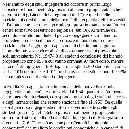
Nell’ambito degli studi ingegneristici occorre in primo luogo
considerare l’andamento degli iscritti al biennio propedeutico che è
attivo in tutti gli atenei della regione (tab. 17), e quello delle
iscrizioni ai corsi di laurea della facoltà di ingegneria dell’Università
di Bologna che, per tutto il periodo qui preso in esame, resta l’unico
centro formativo del territorio regionale (tab.18). Al termine del
secondo conflitto mondiale, il percorso ingegneristico – biennio
propedeutico e corsi di laurea – conosce un aumento di nuove
iscrizioni che si aggiungono agli studenti che durante la guerra
hanno dovuto sospendere gli studi o sostenere esami presso altre
sedi universitarie. Nel 1947/48 gli studenti complessivi del biennio
propedeutico sono 855 a cui vanno sommati 97 fuori corso, mentre
la facoltà di ingegneria di Bologna raccoglie 1.309 studenti in corso,
pari al 10% del totale, e 1.015 fuori corso che costituiscono il 10,3%
del complesso dei ritardatari di ingegneria.
In Emilia Romagna, la forte impennata delle nuove iscrizioni a
ingegneria tende però a esaurirsi già dal 1948 quando, all’aumento
del numero dei ritardatari, corrisponde un calo degli studenti in corso
e degli immatricolati che restano stazionari fino al 1960. Da quella
data il percorso ingegneristico ritorna ai vertici delle scelte degli
studenti (maschi): nel 1964/65 gli iscritti al biennio propedeutico
sono oltre 1.400, quelli della facoltà di ingegneria di Bologna sono
diventati 1.716. Tutto ciò avviene per effetto del “miracolo
economico” che migliora le condizioni economiche e la capacità di