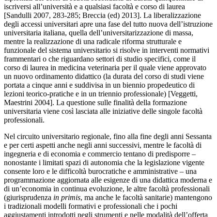
iscriversi all’università e a qualsiasi facoltà e corso di laurea
[Sandulli 2007, 283-285; Breccia (ed) 2013]. La liberalizzazione
degli accessi universitari apre una fase del tutto nuova dell’istruzione
universitaria italiana, quella dell’universitarizzazione di massa,
mentre la realizzazione di una radicale riforma strutturale e
funzionale del sistema universitario si risolve in interventi normativi
frammentari o che riguardano settori di studio specifici, come il
corso di laurea in medicina veterinaria per il quale viene approvato
un nuovo ordinamento didattico (la durata del corso di studi viene
portata a cinque anni e suddivisa in un biennio propedeutico di
lezioni teorico-pratiche e in un triennio professionale) [Veggetti,
Maestrini 2004]. La questione sulle finalità della formazione
universitaria viene così lasciata alle iniziative delle singole facoltà
professionali.
Nel circuito universitario regionale, fino alla fine degli anni Sessanta
e per certi aspetti anche negli anni successivi, mentre le facoltà di
ingegneria e di economia e commercio tentano di predisporre –
nonostante i limitati spazi di autonomia che la legislazione vigente
consente loro e le difficoltà burocratiche e amministrative – una
programmazione aggiornata alle esigenze di una didattica moderna e
di un’economia in continua evoluzione, le altre facoltà professionali
(giurisprudenza
in primis
, ma anche le facoltà sanitarie) mantengono
i tradizionali modelli formativi e professionali che i pochi
aggiustamenti introdotti negli strumenti e nelle modalità dell’offerta