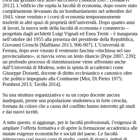
2012]. L’edificio che ospita la facoltà di economia, dopo essere stato
completamente devastato da un bombardamento nel settembre del
1943, viene venduto e i corsi di economia temporaneamente
trasferiti in altri spazi di proprietà dell’università. Dopo quattro anni
di lavori, la nuova sede della facoltà di economia e commercio –
progettata dagli architetti Luigi Vignali ed Enea Trenti – è inaugurata
nell’ottobre del 1955 alla presenza del presidente della Repubblica,
Giovanni Gronchi [Malfitano 2013, 906-907]. L’Università di
Ferrara, dopo aver vissuto il ventennio fascista «rinchiusa nel suo
provincialismo», si riavvia verso un lento rilancio [Pepe 2007, 239];
un profondo processo di ristrutturazione viene affrontato anche
dall’Università di Modena, sotto la spinta di accademici come
Giuseppe Dossetti, docente di diritto ecclesiastico e canonico oltre
che politico impegnato alla Costituente [Mor, Di Pietro 1975;
Pombeni 2013; Tavilla 2014].
Su una struttura organizzativa e su un corpo docente ancora
inadeguati, preme una popolazione studentesca in forte crescita,
formata da coloro che a causa del conflitto hanno interrotto gli studi
e dai nuovi iscritti.
A tutto questo, si aggiunge, per le facoltà professionali, l’esigenza di
ampliare l’offerta formativa e di aprire la formazione accademica alle
mutate esigenze economiche e sociali del paese. Le facoltà
istituiscono così nuovi corsi di studio, centri di ricerca, istituti di