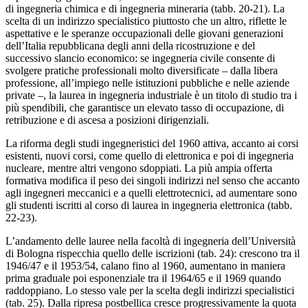
di ingegneria chimica e di ingegneria mineraria (tabb. 20-21). La
scelta di un indirizzo specialistico piuttosto che un altro, riflette le
aspettative e le speranze occupazionali delle giovani generazioni
dell’Italia repubblicana degli anni della ricostruzione e del
successivo slancio economico: se ingegneria civile consente di
svolgere pratiche professionali molto diversificate – dalla libera
professione, all’impiego nelle istituzioni pubbliche e nelle aziende
private –, la laurea in ingegneria industriale è un titolo di studio tra i
più spendibili, che garantisce un elevato tasso di occupazione, di
retribuzione e di ascesa a posizioni dirigenziali.
La riforma degli studi ingegneristici del 1960 attiva, accanto ai corsi
esistenti, nuovi corsi, come quello di elettronica e poi di ingegneria
nucleare, mentre altri vengono sdoppiati. La più ampia offerta
formativa modifica il peso dei singoli indirizzi nel senso che accanto
agli ingegneri meccanici e a quelli elettrotecnici, ad aumentare sono
gli studenti iscritti al corso di laurea in ingegneria elettronica (tabb.
22-23).
L’andamento delle lauree nella facoltà di ingegneria dell’Università
di Bologna rispecchia quello delle iscrizioni (tab. 24): crescono tra il
1946/47 e il 1953/54, calano fino al 1960, aumentano in maniera
prima graduale poi esponenziale tra il 1964/65 e il 1969 quando
raddoppiano. Lo stesso vale per la scelta degli indirizzi specialistici
(tab. 25). Dalla ripresa postbellica cresce progressivamente la quota