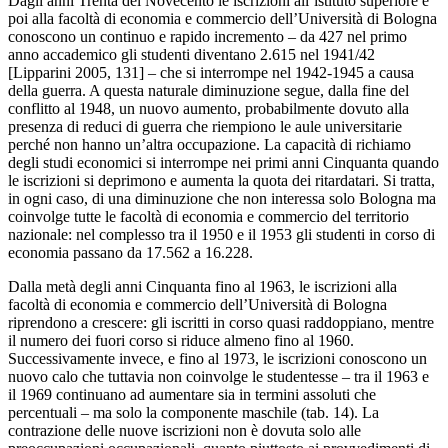
Dagli anni Trenta del Novecento le iscrizioni all’istituto superiore e
poi alla facoltà di economia e commercio dell’Università di Bologna
conoscono un continuo e rapido incremento – da 427 nel primo
anno accademico gli studenti diventano 2.615 nel 1941/42
[Lipparini 2005, 131] – che si interrompe nel 1942-1945 a causa
della guerra. A questa naturale diminuzione segue, dalla fine del
conflitto al 1948, un nuovo aumento, probabilmente dovuto alla
presenza di reduci di guerra che riempiono le aule universitarie
perché non hanno un’altra occupazione. La capacità di richiamo
degli studi economici si interrompe nei primi anni Cinquanta quando
le iscrizioni si deprimono e aumenta la quota dei ritardatari. Si tratta,
in ogni caso, di una diminuzione che non interessa solo Bologna ma
coinvolge tutte le facoltà di economia e commercio del territorio
nazionale: nel complesso tra il 1950 e il 1953 gli studenti in corso di
economia passano da 17.562 a 16.228.
Dalla metà degli anni Cinquanta fino al 1963, le iscrizioni alla
facoltà di economia e commercio dell’Università di Bologna
riprendono a crescere: gli iscritti in corso quasi raddoppiano, mentre
il numero dei fuori corso si riduce almeno fino al 1960.
Successivamente invece, e fino al 1973, le iscrizioni conoscono un
nuovo calo che tuttavia non coinvolge le studentesse – tra il 1963 e
il 1969 continuano ad aumentare sia in termini assoluti che
percentuali – ma solo la componente maschile (tab. 14). La
contrazione delle nuove iscrizioni non è dovuta solo alle