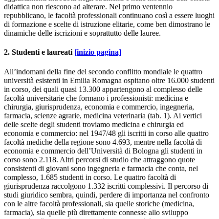
didattica non riescono ad alterare. Nel primo ventennio
repubblicano, le facoltà professionali continuano così a essere luoghi
di formazione e scelte di istruzione elitarie, come ben dimostrano le
dinamiche delle iscrizioni e soprattutto delle lauree.
2. Studenti e laureati
[inizio pagina]
All’indomani della fine del secondo conflitto mondiale le quattro
università esistenti in Emilia Romagna ospitano oltre 16.000 studenti
in corso, dei quali quasi 13.300 appartengono al complesso delle
facoltà universitarie che formano i professionisti: medicina e
chirurgia, giurisprudenza, economia e commercio, ingegneria,
farmacia, scienze agrarie, medicina veterinaria (tab. 1). Ai vertici
delle scelte degli studenti troviamo medicina e chirurgia ed
economia e commercio: nel 1947/48 gli iscritti in corso alle quattro
facoltà mediche della regione sono 4.693, mentre nella facoltà di
economia e commercio dell’Università di Bologna gli studenti in
corso sono 2.118. Altri percorsi di studio che attraggono quote
consistenti di giovani sono ingegneria e farmacia che conta, nel
complesso, 1.685 studenti in corso. Le quattro facoltà di
giurisprudenza raccolgono 1.332 iscritti complessivi. Il percorso di
studi giuridico sembra, quindi, perdere di importanza nel confronto
con le altre facoltà professionali, sia quelle storiche (medicina,
farmacia), sia quelle più direttamente connesse allo sviluppo