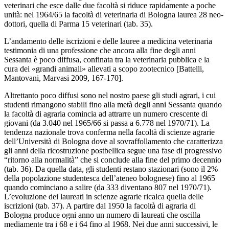
veterinari che esce dalle due facoltà si riduce rapidamente a poche
unità: nel 1964/65 la facoltà di veterinaria di Bologna laurea 28 neo-
dottori, quella di Parma 15 veterinari (tab. 35).
L’andamento delle iscrizioni e delle lauree a medicina veterinaria
testimonia di una professione che ancora alla fine degli anni
Sessanta è poco diffusa, confinata tra la veterinaria pubblica e la
cura dei «grandi animali» allevati a scopo zootecnico [Battelli,
Mantovani, Marvasi 2009, 167-170].
Altrettanto poco diffusi sono nel nostro paese gli studi agrari, i cui
studenti rimangono stabili fino alla metà degli anni Sessanta quando
la facoltà di agraria comincia ad attrarre un numero crescente di
giovani (da 3.040 nel 1965/66 si passa a 6.778 nel 1970/71). La
tendenza nazionale trova conferma nella facoltà di scienze agrarie
dell’Università di Bologna dove al sovraffollamento che caratterizza
gli anni della ricostruzione postbellica segue una fase di progressivo
“ritorno alla normalità” che si conclude alla fine del primo decennio
(tab. 36). Da quella data, gli studenti restano stazionari (sono il 2%
della popolazione studentesca dell’ateneo bolognese) fino al 1965
quando cominciano a salire (da 333 diventano 807 nel 1970/71).
L’evoluzione dei laureati in scienze agrarie ricalca quella delle
iscrizioni (tab. 37). A partire dal 1950 la facoltà di agraria di
Bologna produce ogni anno un numero di laureati che oscilla
mediamente tra i 68 e i 64 fino al 1968. Nei due anni successivi, le