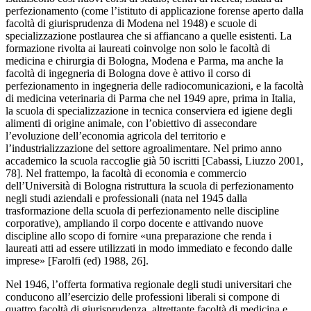
perfezionamento (come l’istituto di applicazione forense aperto dalla
facoltà di giurisprudenza di Modena nel 1948) e scuole di
specializzazione postlaurea che si affiancano a quelle esistenti. La
formazione rivolta ai laureati coinvolge non solo le facoltà di
medicina e chirurgia di Bologna, Modena e Parma, ma anche la
facoltà di ingegneria di Bologna dove è attivo il corso di
perfezionamento in ingegneria delle radiocomunicazioni, e la facoltà
di medicina veterinaria di Parma che nel 1949 apre, prima in Italia,
la scuola di specializzazione in tecnica conserviera ed igiene degli
alimenti di origine animale, con l’obiettivo di assecondare
l’evoluzione dell’economia agricola del territorio e
l’industrializzazione del settore agroalimentare. Nel primo anno
accademico la scuola raccoglie già 50 iscritti [Cabassi, Liuzzo 2001,
78]. Nel frattempo, la facoltà di economia e commercio
dell’Università di Bologna ristruttura la scuola di perfezionamento
negli studi aziendali e professionali (nata nel 1945 dalla
trasformazione della scuola di perfezionamento nelle discipline
corporative), ampliando il corpo docente e attivando nuove
discipline allo scopo di fornire «una preparazione che renda i
laureati atti ad essere utilizzati in modo immediato e fecondo dalle
imprese» [Farolfi (ed) 1988, 26].
Nel 1946, l’offerta formativa regionale degli studi universitari che
conducono all’esercizio delle professioni liberali si compone di
quattro facoltà di giurisprudenza, altrettante facoltà di medicina e