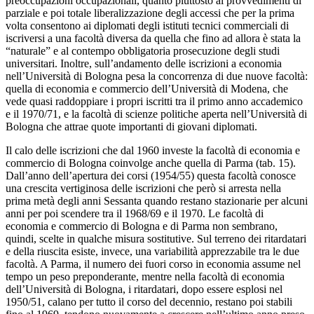
preoccupazioni occupazionali, quanto piuttosto ai provvedimenti di
parziale e poi totale liberalizzazione degli accessi che per la prima
volta consentono ai diplomati degli istituti tecnici commerciali di
iscriversi a una facoltà diversa da quella che fino ad allora è stata la
“naturale” e al contempo obbligatoria prosecuzione degli studi
universitari. Inoltre, sull’andamento delle iscrizioni a economia
nell’Università di Bologna pesa la concorrenza di due nuove facoltà:
quella di economia e commercio dell’Università di Modena, che
vede quasi raddoppiare i propri iscritti tra il primo anno accademico
e il 1970/71, e la facoltà di scienze politiche aperta nell’Università di
Bologna che attrae quote importanti di giovani diplomati.
Il calo delle iscrizioni che dal 1960 investe la facoltà di economia e
commercio di Bologna coinvolge anche quella di Parma (tab. 15).
Dall’anno dell’apertura dei corsi (1954/55) questa facoltà conosce
una crescita vertiginosa delle iscrizioni che però si arresta nella
prima metà degli anni Sessanta quando restano stazionarie per alcuni
anni per poi scendere tra il 1968/69 e il 1970. Le facoltà di
economia e commercio di Bologna e di Parma non sembrano,
quindi, scelte in qualche misura sostitutive. Sul terreno dei ritardatari
e della riuscita esiste, invece, una variabilità apprezzabile tra le due
facoltà. A Parma, il numero dei fuori corso in economia assume nel
tempo un peso preponderante, mentre nella facoltà di economia
dell’Università di Bologna, i ritardatari, dopo essere esplosi nel
1950/51, calano per tutto il corso del decennio, restano poi stabili