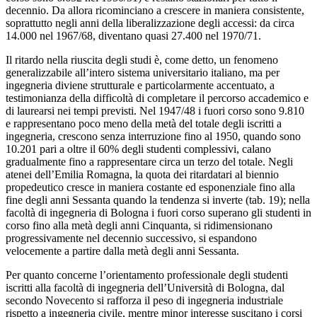
decennio. Da allora ricominciano a crescere in maniera consistente,
soprattutto negli anni della liberalizzazione degli accessi: da circa
14.000 nel 1967/68, diventano quasi 27.400 nel 1970/71.
Il ritardo nella riuscita degli studi è, come detto, un fenomeno
generalizzabile all’intero sistema universitario italiano, ma per
ingegneria diviene strutturale e particolarmente accentuato, a
testimonianza della difficoltà di completare il percorso accademico e
di laurearsi nei tempi previsti. Nel 1947/48 i fuori corso sono 9.810
e rappresentano poco meno della metà del totale degli iscritti a
ingegneria, crescono senza interruzione fino al 1950, quando sono
10.201 pari a oltre il 60% degli studenti complessivi, calano
gradualmente fino a rappresentare circa un terzo del totale. Negli
atenei dell’Emilia Romagna, la quota dei ritardatari al biennio
propedeutico cresce in maniera costante ed esponenziale fino alla
fine degli anni Sessanta quando la tendenza si inverte (tab. 19); nella
facoltà di ingegneria di Bologna i fuori corso superano gli studenti in
corso fino alla metà degli anni Cinquanta, si ridimensionano
progressivamente nel decennio successivo, si espandono
velocemente a partire dalla metà degli anni Sessanta.
Per quanto concerne l’orientamento professionale degli studenti
iscritti alla facoltà di ingegneria dell’Università di Bologna, dal
secondo Novecento si rafforza il peso di ingegneria industriale
rispetto a ingegneria civile, mentre minor interesse suscitano i corsi