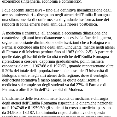
economico (ingegneria, economia e commercio).
I due decenni successivi – fino alla definitiva liberalizzazione degli
accessi universitari – disegnano negli atenei dell’Emilia Romagna
una situazione sia di conferme, sia di graduale trasformazione dei
rapporti di forza emersi negli anni della ripresa postbellica.
A medicina e chirurgia, all’anomala e accentuata dilatazione che
caratterizza gli anni immediatamente successivi la fine della guerra,
segue una costante diminuzione delle iscrizioni che a Bologna e a
Parma si conclude alla fine degli anni Cinquanta, mentre negli atenei
di Ferrara e di Modena perdura fino al 1963 (tabb. 2-5). A partire da
quelle date, gli iscritti delle facoltà mediche dell’Emilia Romagna
riprendono a crescere, dapprima gradualmente, poi in maniera
esponenziale tra il 1967/68 e il 1970/71, quando rappresentano oltre
il 20% del totale della popolazione studentesca dell’Università di
Bologna, mentre negli altri atenei della regione, dove il ventaglio
dell’offerta formativa è meno ampio, la quota degli iscritti a
medicina sul complesso degli studenti va dal 27% di Parma e di
Ferrara, a oltre il 36% dell’Università di Modena.
L’andamento delle iscrizioni nelle facoltà di medicina e chirurgia
degli atenei dell’Emilia Romagna rispecchia le dinamiche nazionali:
tra il 1947/48 e il 1959/60 gli studenti in corso a medicina passano
da 34.963 a 18.187. La diminuita capacità attrattiva che questa