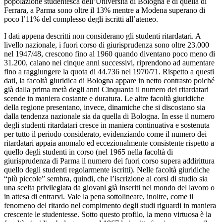
popolazione studentesca dell’Università di Bologna e di quella di
Ferrara, a Parma sono oltre il 13% mentre a Modena superano di
poco l’11% del complesso degli iscritti all’ateneo.
I dati appena descritti non considerano gli studenti ritardatari. A
livello nazionale, i fuori corso di giurisprudenza sono oltre 23.000
nel 1947/48, crescono fino al 1960 quando diventano poco meno di
31.200, calano nei cinque anni successivi, riprendono ad aumentare
fino a raggiungere la quota di 44.736 nel 1970/71. Rispetto a questi
dati, la facoltà giuridica di Bologna appare in netto contrasto poiché
già dalla prima metà degli anni Cinquanta il numero dei ritardatari
scende in maniera costante e duratura. Le altre facoltà giuridiche
della regione presentano, invece, dinamiche che si discostano sia
dalla tendenza nazionale sia da quella di Bologna. In esse il numero
degli studenti ritardatari cresce in maniera continuativa e sostenuta
per tutto il periodo considerato, evidenziando come il numero dei
ritardatari appaia anomalo ed eccezionalmente consistente rispetto a
quello degli studenti in corso (nel 1965 nella facoltà di
giurisprudenza di Parma il numero dei fuori corso supera addirittura
quello degli studenti regolarmente iscritti). Nelle facoltà giuridiche
“più piccole” sembra, quindi, che l’iscrizione ai corsi di studio sia
una scelta privilegiata da giovani già inseriti nel mondo del lavoro o
in attesa di entrarvi. Vale la pena sottolineare, inoltre, come il
fenomeno del ritardo nel compimento degli studi riguardi in maniera
crescente le studentesse. Sotto questo profilo, la meno virtuosa è la