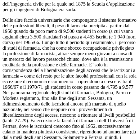
dell’ingegneria civile per la quale nel 1875 la Scuola d’applicazione
per gli ingegneri di Bologna era sorta.
Delle altre facoltà universitarie che compongono il sistema formativo
delle professioni liberali, il peso di farmacia precipita a partire dal
1950 quando da poco meno di 9.500 studenti in corso (a cui vanno
aggiunti circa 3.500 ritardatari) si passa a 4.453 iscritti (e 1.940 fuori
corso) nel 1965/66. Lungo tutto il periodo qui esaminato, il percorso
di studi di farmacia, che ha come sbocco occupazionale privilegiato
la professione di farmacista, attrae sempre meno giovani a causa di
un mercato del lavoro pressoché chiuso, dove alta è la trasmissione
ereditaria della professione e delle farmacie. E’ solo in
corrispondenza della liberalizzazione degli accessi che le iscrizioni a
farmacia – come del resto per le altre facoltà professionali con la sola
eccezione di economia e commercio – riprendono a crescere: tra il
1966/67 e il 1970/71 gli studenti in corso passano da 4.795 a 9.577.
Nel panorama regionale degli studi di farmacia, Bologna, Parma e
Modena registrano, fino alla fine degli anni Sessanta, un
ridimensionamento delle iscrizioni ancora più marcato di quello
nazionale, nel senso che neppure con i provvedimenti di
liberalizzazione degli accessi riescono a ritornare ai livelli postbellici
(tabb. 27-29). Fa eccezione la facoltà di farmacia dell’Università di
Ferrara, dove le iscrizioni crescono fino al 1952, successivamente
calano in maniera piuttosto consistente, riprendono ad aumentare già
dalla metà degli anni Sessanta. Solamente a Ferrara, quindi, i