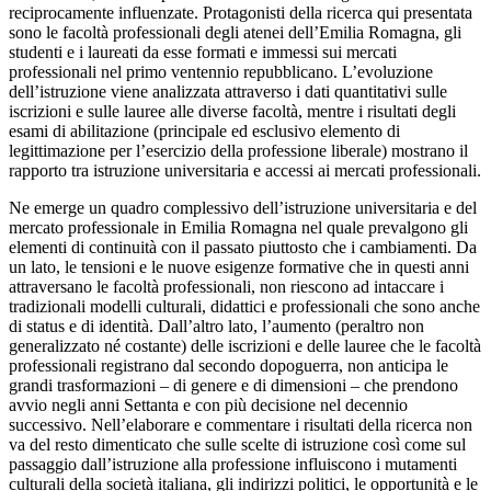
reciprocamente influenzate. Protagonisti della ricerca qui presentata
sono le facoltà professionali degli atenei dell’Emilia Romagna, gli
studenti e i laureati da esse formati e immessi sui mercati
professionali nel primo ventennio repubblicano. L’evoluzione
dell’istruzione viene analizzata attraverso i dati quantitativi sulle
iscrizioni e sulle lauree alle diverse facoltà, mentre i risultati degli
esami di abilitazione (principale ed esclusivo elemento di
legittimazione per l’esercizio della professione liberale) mostrano il
rapporto tra istruzione universitaria e accessi ai mercati professionali.
Ne emerge un quadro complessivo dell’istruzione universitaria e del
mercato professionale in Emilia Romagna nel quale prevalgono gli
elementi di continuità con il passato piuttosto che i cambiamenti. Da
un lato, le tensioni e le nuove esigenze formative che in questi anni
attraversano le facoltà professionali, non riescono ad intaccare i
tradizionali modelli culturali, didattici e professionali che sono anche
di status e di identità. Dall’altro lato, l’aumento (peraltro non
generalizzato né costante) delle iscrizioni e delle lauree che le facoltà
professionali registrano dal secondo dopoguerra, non anticipa le
grandi trasformazioni – di genere e di dimensioni – che prendono
avvio negli anni Settanta e con più decisione nel decennio
successivo. Nell’elaborare e commentare i risultati della ricerca non
va del resto dimenticato che sulle scelte di istruzione così come sul
passaggio dall’istruzione alla professione influiscono i mutamenti
culturali della società italiana, gli indirizzi politici, le opportunità e le