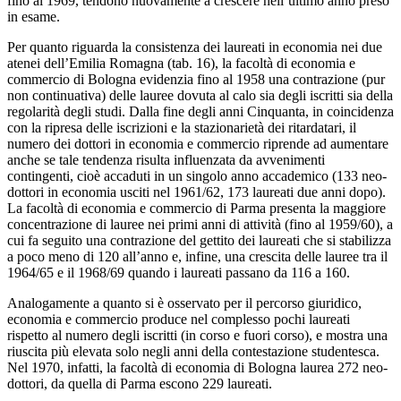
fino al 1969, tendono nuovamente a crescere nell’ultimo anno preso
in esame.
Per quanto riguarda la consistenza dei laureati in economia nei due
atenei dell’Emilia Romagna (tab. 16), la facoltà di economia e
commercio di Bologna evidenzia fino al 1958 una contrazione (pur
non continuativa) delle lauree dovuta al calo sia degli iscritti sia della
regolarità degli studi. Dalla fine degli anni Cinquanta, in coincidenza
con la ripresa delle iscrizioni e la stazionarietà dei ritardatari, il
numero dei dottori in economia e commercio riprende ad aumentare
anche se tale tendenza risulta influenzata da avvenimenti
contingenti, cioè accaduti in un singolo anno accademico (133 neo-
dottori in economia usciti nel 1961/62, 173 laureati due anni dopo).
La facoltà di economia e commercio di Parma presenta la maggiore
concentrazione di lauree nei primi anni di attività (fino al 1959/60), a
cui fa seguito una contrazione del gettito dei laureati che si stabilizza
a poco meno di 120 all’anno e, infine, una crescita delle lauree tra il
1964/65 e il 1968/69 quando i laureati passano da 116 a 160.
Analogamente a quanto si è osservato per il percorso giuridico,
economia e commercio produce nel complesso pochi laureati
rispetto al numero degli iscritti (in corso e fuori corso), e mostra una
riuscita più elevata solo negli anni della contestazione studentesca.
Nel 1970, infatti, la facoltà di economia di Bologna laurea 272 neo-
dottori, da quella di Parma escono 229 laureati.