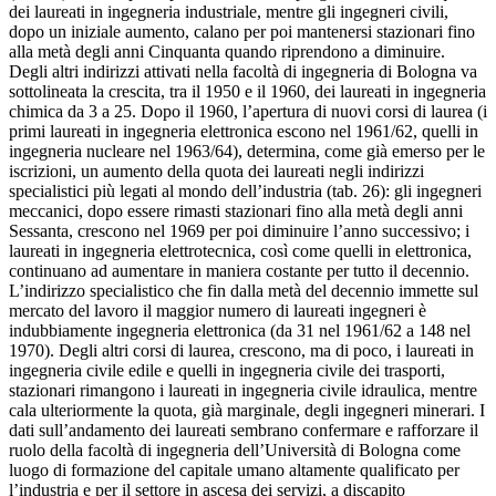
dei laureati in ingegneria industriale, mentre gli ingegneri civili,
dopo un iniziale aumento, calano per poi mantenersi stazionari fino
alla metà degli anni Cinquanta quando riprendono a diminuire.
Degli altri indirizzi attivati nella facoltà di ingegneria di Bologna va
sottolineata la crescita, tra il 1950 e il 1960, dei laureati in ingegneria
chimica da 3 a 25. Dopo il 1960, l’apertura di nuovi corsi di laurea (i
primi laureati in ingegneria elettronica escono nel 1961/62, quelli in
ingegneria nucleare nel 1963/64), determina, come già emerso per le
iscrizioni, un aumento della quota dei laureati negli indirizzi
specialistici più legati al mondo dell’industria (tab. 26): gli ingegneri
meccanici, dopo essere rimasti stazionari fino alla metà degli anni
Sessanta, crescono nel 1969 per poi diminuire l’anno successivo; i
laureati in ingegneria elettrotecnica, così come quelli in elettronica,
continuano ad aumentare in maniera costante per tutto il decennio.
L’indirizzo specialistico che fin dalla metà del decennio immette sul
mercato del lavoro il maggior numero di laureati ingegneri è
indubbiamente ingegneria elettronica (da 31 nel 1961/62 a 148 nel
1970). Degli altri corsi di laurea, crescono, ma di poco, i laureati in
ingegneria civile edile e quelli in ingegneria civile dei trasporti,
stazionari rimangono i laureati in ingegneria civile idraulica, mentre
cala ulteriormente la quota, già marginale, degli ingegneri minerari. I
dati sull’andamento dei laureati sembrano confermare e rafforzare il
ruolo della facoltà di ingegneria dell’Università di Bologna come
luogo di formazione del capitale umano altamente qualificato per
l’industria e per il settore in ascesa dei servizi, a discapito