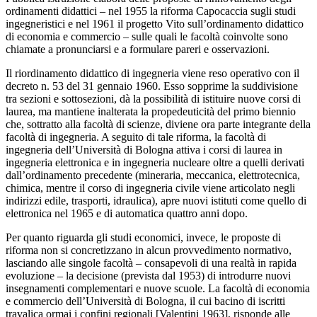
ordinamenti didattici – nel 1955 la riforma Capocaccia sugli studi
ingegneristici e nel 1961 il progetto Vito sull’ordinamento didattico
di economia e commercio – sulle quali le facoltà coinvolte sono
chiamate a pronunciarsi e a formulare pareri e osservazioni.
Il riordinamento didattico di ingegneria viene reso operativo con il
decreto n. 53 del 31 gennaio 1960. Esso sopprime la suddivisione
tra sezioni e sottosezioni, dà la possibilità di istituire nuove corsi di
laurea, ma mantiene inalterata la propedeuticità del primo biennio
che, sottratto alla facoltà di scienze, diviene ora parte integrante della
facoltà di ingegneria. A seguito di tale riforma, la facoltà di
ingegneria dell’Università di Bologna attiva i corsi di laurea in
ingegneria elettronica e in ingegneria nucleare oltre a quelli derivati
dall’ordinamento precedente (mineraria, meccanica, elettrotecnica,
chimica, mentre il corso di ingegneria civile viene articolato negli
indirizzi edile, trasporti, idraulica), apre nuovi istituti come quello di
elettronica nel 1965 e di automatica quattro anni dopo.
Per quanto riguarda gli studi economici, invece, le proposte di
riforma non si concretizzano in alcun provvedimento normativo,
lasciando alle singole facoltà – consapevoli di una realtà in rapida
evoluzione – la decisione (prevista dal 1953) di introdurre nuovi
insegnamenti complementari e nuove scuole. La facoltà di economia
e commercio dell’Università di Bologna, il cui bacino di iscritti
travalica ormai i confini regionali [Valentini 1963], risponde alle