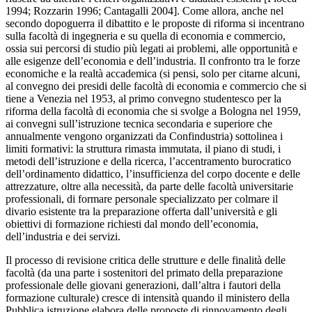
1994; Rozzarin 1996; Cantagalli 2004]. Come allora, anche nel
secondo dopoguerra il dibattito e le proposte di riforma si incentrano
sulla facoltà di ingegneria e su quella di economia e commercio,
ossia sui percorsi di studio più legati ai problemi, alle opportunità e
alle esigenze dell’economia e dell’industria. Il confronto tra le forze
economiche e la realtà accademica (si pensi, solo per citarne alcuni,
al convegno dei presidi delle facoltà di economia e commercio che si
tiene a Venezia nel 1953, al primo convegno studentesco per la
riforma della facoltà di economia che si svolge a Bologna nel 1959,
ai convegni sull’istruzione tecnica secondaria e superiore che
annualmente vengono organizzati da Confindustria) sottolinea i
limiti formativi: la struttura rimasta immutata, il piano di studi, i
metodi dell’istruzione e della ricerca, l’accentramento burocratico
dell’ordinamento didattico, l’insufficienza del corpo docente e delle
attrezzature, oltre alla necessità, da parte delle facoltà universitarie
professionali, di formare personale specializzato per colmare il
divario esistente tra la preparazione offerta dall’università e gli
obiettivi di formazione richiesti dal mondo dell’economia,
dell’industria e dei servizi.
Il processo di revisione critica delle strutture e delle finalità delle
facoltà (da una parte i sostenitori del primato della preparazione
professionale delle giovani generazioni, dall’altra i fautori della
formazione culturale) cresce di intensità quando il ministero della
Pubblica istruzione elabora delle proposte di rinnovamento degli