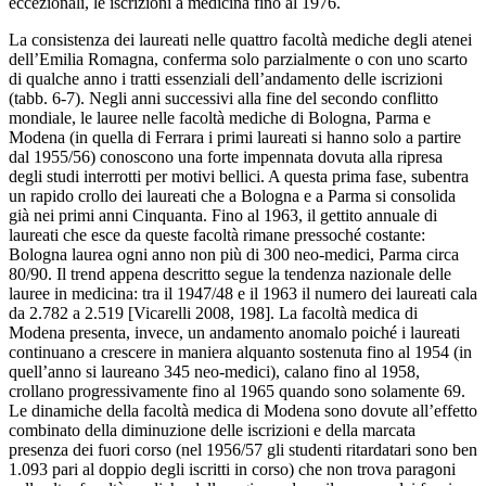
eccezionali, le iscrizioni a medicina fino al 1976.
La consistenza dei laureati nelle quattro facoltà mediche degli atenei
dell’Emilia Romagna, conferma solo parzialmente o con uno scarto
di qualche anno i tratti essenziali dell’andamento delle iscrizioni
(tabb. 6-7). Negli anni successivi alla fine del secondo conflitto
mondiale, le lauree nelle facoltà mediche di Bologna, Parma e
Modena (in quella di Ferrara i primi laureati si hanno solo a partire
dal 1955/56) conoscono una forte impennata dovuta alla ripresa
degli studi interrotti per motivi bellici. A questa prima fase, subentra
un rapido crollo dei laureati che a Bologna e a Parma si consolida
già nei primi anni Cinquanta. Fino al 1963, il gettito annuale di
laureati che esce da queste facoltà rimane pressoché costante:
Bologna laurea ogni anno non più di 300 neo-medici, Parma circa
80/90. Il trend appena descritto segue la tendenza nazionale delle
lauree in medicina: tra il 1947/48 e il 1963 il numero dei laureati cala
da 2.782 a 2.519 [Vicarelli 2008, 198]. La facoltà medica di
Modena presenta, invece, un andamento anomalo poiché i laureati
continuano a crescere in maniera alquanto sostenuta fino al 1954 (in
quell’anno si laureano 345 neo-medici), calano fino al 1958,
crollano progressivamente fino al 1965 quando sono solamente 69.
Le dinamiche della facoltà medica di Modena sono dovute all’effetto
combinato della diminuzione delle iscrizioni e della marcata
presenza dei fuori corso (nel 1956/57 gli studenti ritardatari sono ben
1.093 pari al doppio degli iscritti in corso) che non trova paragoni