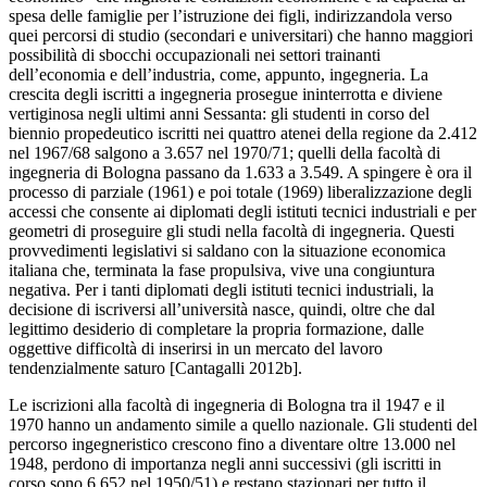
spesa delle famiglie per l’istruzione dei figli, indirizzandola verso
quei percorsi di studio (secondari e universitari) che hanno maggiori
possibilità di sbocchi occupazionali nei settori trainanti
dell’economia e dell’industria, come, appunto, ingegneria. La
crescita degli iscritti a ingegneria prosegue ininterrotta e diviene
vertiginosa negli ultimi anni Sessanta: gli studenti in corso del
biennio propedeutico iscritti nei quattro atenei della regione da 2.412
nel 1967/68 salgono a 3.657 nel 1970/71; quelli della facoltà di
ingegneria di Bologna passano da 1.633 a 3.549. A spingere è ora il
processo di parziale (1961) e poi totale (1969) liberalizzazione degli
accessi che consente ai diplomati degli istituti tecnici industriali e per
geometri di proseguire gli studi nella facoltà di ingegneria. Questi
provvedimenti legislativi si saldano con la situazione economica
italiana che, terminata la fase propulsiva, vive una congiuntura
negativa. Per i tanti diplomati degli istituti tecnici industriali, la
decisione di iscriversi all’università nasce, quindi, oltre che dal
legittimo desiderio di completare la propria formazione, dalle
oggettive difficoltà di inserirsi in un mercato del lavoro
tendenzialmente saturo [Cantagalli 2012b].
Le iscrizioni alla facoltà di ingegneria di Bologna tra il 1947 e il
1970 hanno un andamento simile a quello nazionale. Gli studenti del
percorso ingegneristico crescono fino a diventare oltre 13.000 nel
1948, perdono di importanza negli anni successivi (gli iscritti in
corso sono 6.652 nel 1950/51) e restano stazionari per tutto il