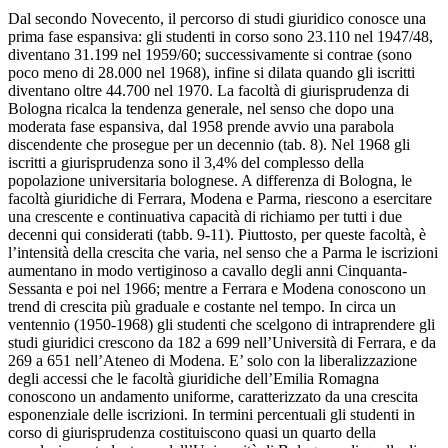
Dal secondo Novecento, il percorso di studi giuridico conosce una
prima fase espansiva: gli studenti in corso sono 23.110 nel 1947/48,
diventano 31.199 nel 1959/60; successivamente si contrae (sono
poco meno di 28.000 nel 1968), infine si dilata quando gli iscritti
diventano oltre 44.700 nel 1970. La facoltà di giurisprudenza di
Bologna ricalca la tendenza generale, nel senso che dopo una
moderata fase espansiva, dal 1958 prende avvio una parabola
discendente che prosegue per un decennio (tab. 8). Nel 1968 gli
iscritti a giurisprudenza sono il 3,4% del complesso della
popolazione universitaria bolognese. A differenza di Bologna, le
facoltà giuridiche di Ferrara, Modena e Parma, riescono a esercitare
una crescente e continuativa capacità di richiamo per tutti i due
decenni qui considerati (tabb. 9-11). Piuttosto, per queste facoltà, è
l’intensità della crescita che varia, nel senso che a Parma le iscrizioni
aumentano in modo vertiginoso a cavallo degli anni Cinquanta-
Sessanta e poi nel 1966; mentre a Ferrara e Modena conoscono un
trend di crescita più graduale e costante nel tempo. In circa un
ventennio (1950-1968) gli studenti che scelgono di intraprendere gli
studi giuridici crescono da 182 a 699 nell’Università di Ferrara, e da
269 a 651 nell’Ateneo di Modena. E’ solo con la liberalizzazione
degli accessi che le facoltà giuridiche dell’Emilia Romagna
conoscono un andamento uniforme, caratterizzato da una crescita
esponenziale delle iscrizioni. In termini percentuali gli studenti in
corso di giurisprudenza costituiscono quasi un quarto della