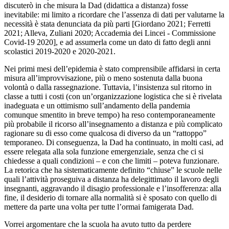
discuterò in che misura la Dad (didattica a distanza) fosse
inevitabile: mi limito a ricordare che l’assenza di dati per valutarne la
necessità è stata denunciata da più parti [Giordano 2021; Ferretti
2021; Alleva, Zuliani 2020; Accademia dei Lincei - Commissione
Covid-19 2020], e ad assumerla come un dato di fatto degli anni
scolastici 2019-2020 e 2020-2021.
Nei primi mesi dell’epidemia è stato comprensibile affidarsi in certa
misura all’improvvisazione, più o meno sostenuta dalla buona
volontà o dalla rassegnazione. Tuttavia, l’insistenza sul ritorno in
classe a tutti i costi (con un’organizzazione logistica che si è rivelata
inadeguata e un ottimismo sull’andamento della pandemia
comunque smentito in breve tempo) ha reso contemporaneamente
più probabile il ricorso all’insegnamento a distanza e più complicato
ragionare su di esso come qualcosa di diverso da un “rattoppo”
temporaneo. Di conseguenza, la Dad ha continuato, in molti casi, ad
essere relegata alla sola funzione emergenziale, senza che ci si
chiedesse a quali condizioni – e con che limiti – poteva funzionare.
La retorica che ha sistematicamente definito “chiuse” le scuole nelle
quali l’attività proseguiva a distanza ha delegittimato il lavoro degli
insegnanti, aggravando il disagio professionale e l’insofferenza: alla
fine, il desiderio di tornare alla normalità si è sposato con quello di
mettere da parte una volta per tutte l’ormai famigerata Dad.
Vorrei argomentare che la scuola ha avuto tutto da perdere