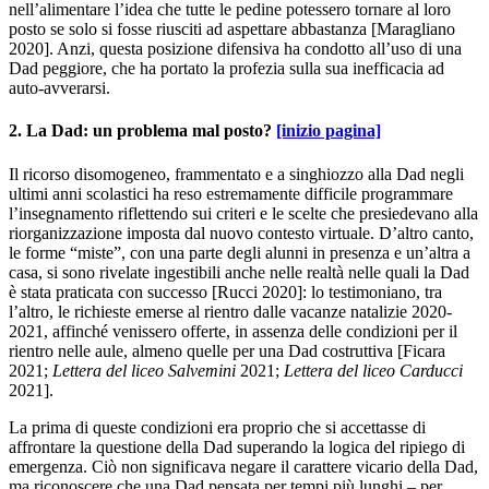
nell’alimentare l’idea che tutte le pedine potessero tornare al loro
posto se solo si fosse riusciti ad aspettare abbastanza [Maragliano
2020]. Anzi, questa posizione difensiva ha condotto all’uso di una
Dad peggiore, che ha portato la profezia sulla sua inefficacia ad
auto-avverarsi.
2. La Dad: un problema mal posto?
[inizio pagina]
Il ricorso disomogeneo, frammentato e a singhiozzo alla Dad negli
ultimi anni scolastici ha reso estremamente difficile programmare
l’insegnamento riflettendo sui criteri e le scelte che presiedevano alla
riorganizzazione imposta dal nuovo contesto virtuale. D’altro canto,
le forme “miste”, con una parte degli alunni in presenza e un’altra a
casa, si sono rivelate ingestibili anche nelle realtà nelle quali la Dad
è stata praticata con successo [Rucci 2020]: lo testimoniano, tra
l’altro, le richieste emerse al rientro dalle vacanze natalizie 2020-
2021, affinché venissero offerte, in assenza delle condizioni per il
rientro nelle aule, almeno quelle per una Dad costruttiva [Ficara
2021;
Lettera del liceo Salvemini
2021;
Lettera del liceo Carducci
2021].
La prima di queste condizioni era proprio che si accettasse di
affrontare la questione della Dad superando la logica del ripiego di
emergenza. Ciò non significava negare il carattere vicario della Dad,
ma riconoscere che una Dad pensata per tempi più lunghi – per