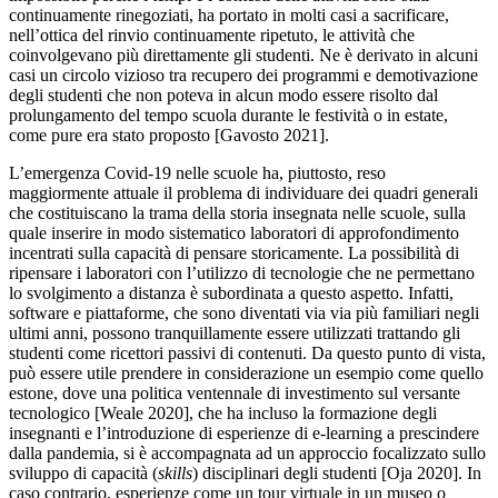
continuamente rinegoziati, ha portato in molti casi a sacrificare,
nell’ottica del rinvio continuamente ripetuto, le attività che
coinvolgevano più direttamente gli studenti. Ne è derivato in alcuni
casi un circolo vizioso tra recupero dei programmi e demotivazione
degli studenti che non poteva in alcun modo essere risolto dal
prolungamento del tempo scuola durante le festività o in estate,
come pure era stato proposto [Gavosto 2021].
L’emergenza Covid-19 nelle scuole ha, piuttosto, reso
maggiormente attuale il problema di individuare dei quadri generali
che costituiscano la trama della storia insegnata nelle scuole, sulla
quale inserire in modo sistematico laboratori di approfondimento
incentrati sulla capacità di pensare storicamente. La possibilità di
ripensare i laboratori con l’utilizzo di tecnologie che ne permettano
lo svolgimento a distanza è subordinata a questo aspetto. Infatti,
software e piattaforme, che sono diventati via via più familiari negli
ultimi anni, possono tranquillamente essere utilizzati trattando gli
studenti come ricettori passivi di contenuti. Da questo punto di vista,
può essere utile prendere in considerazione un esempio come quello
estone, dove una politica ventennale di investimento sul versante
tecnologico [Weale 2020], che ha incluso la formazione degli
insegnanti e l’introduzione di esperienze di e-learning a prescindere
dalla pandemia, si è accompagnata ad un approccio focalizzato sullo
sviluppo di capacità (
skills
) disciplinari degli studenti [Oja 2020]. In
caso contrario, esperienze come un tour virtuale in un museo o