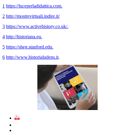
1
https://luceperladidattica.com
.
2
http://mostrevirtuali.indire.it/
3
https://www.activehistory.co.uk/
.
4
http://historiana.eu.
5
https://sheg.stanford.edu.
6
http://www.historialudens.it
.