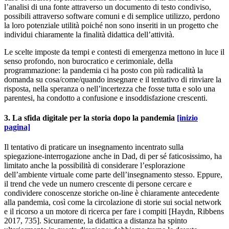
l’analisi di una fonte attraverso un documento di testo condiviso,
possibili attraverso software comuni e di semplice utilizzo, perdono
la loro potenziale utilità poiché non sono inseriti in un progetto che
individui chiaramente la finalità didattica dell’attività.
Le scelte imposte da tempi e contesti di emergenza mettono in luce il
senso profondo, non burocratico e cerimoniale, della
programmazione: la pandemia ci ha posto con più radicalità la
domanda su cosa/come/quando insegnare e il tentativo di rinviare la
risposta, nella speranza o nell’incertezza che fosse tutta e solo una
parentesi, ha condotto a confusione e insoddisfazione crescenti.
3. La sfida digitale per la storia dopo la pandemia
[inizio
pagina]
Il tentativo di praticare un insegnamento incentrato sulla
spiegazione-interrogazione anche in Dad, di per sé faticosissimo, ha
limitato anche la possibilità di considerare l’esplorazione
dell’ambiente virtuale come parte dell’insegnamento stesso. Eppure,
il trend che vede un numero crescente di persone cercare e
condividere conoscenze storiche on-line è chiaramente antecedente
alla pandemia, così come la circolazione di storie sui social network
e il ricorso a un motore di ricerca per fare i compiti [Haydn, Ribbens
2017, 735]. Sicuramente, la didattica a distanza ha spinto