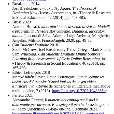
Breakstone 2014
Joel Breakstone,
Try, Try, Try Again: The Process of
Designing New History Assessments
, in «Theory & Research
in Social Education
»
, 42 (2014), pp. 453-485.
Brusa 2020
Antonio Brusa,
Il laboratorio nel curricolo di storia. Modelli
e problemi
, in
Pensare storicamente. Didattica, laboratori,
manuali
, a cura di Salvo Adorno, Luigi Ambrosi, Margherita
Angelini, Milano, FrancoAngeli, 2020, pp. 49-72.
Can Students Evaluate
2018
Sarah McGrew, Joel Breakstone, Teresa Ortega, Mark Smith,
Sam Wineburg,
Can Students Evaluate Online Sources?
Learning from Assessments of Civic Online Reasoning
, in
«
Theory & Research in Social Education
»
, 46 (2018), pp.
165-193.
Èthier, Lefrançois 2018
Marc-Andrén
Èthier
, David Lefrançois,
Quelle lecture les
historiens d’Assassins’ Creed font-ils de ce jeu video
d’histoire?
, in «Revue de recherches en littérature médiatique
multimodale
»
, 7 (2018),
https://doi.org/10.7202/1048365ar
.
Ferretti 2021
Alessandro Ferretti,
Il numero dei contagi scolastici è
allarmante per davvero. E vi spiego il perché lo sostengo
, in
«Il Fatto Quotidiano - Blog
»
on-line, 5 gennaio 2021,
https://www.ilfattoquotidiano.it/2021/01/05/il-numero-dei-