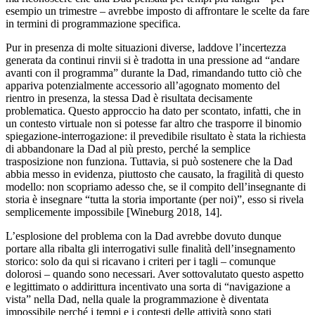
esempio un trimestre – avrebbe imposto di affrontare le scelte da fare
in termini di programmazione specifica.
Pur in presenza di molte situazioni diverse, laddove l’incertezza
generata da continui rinvii si è tradotta in una pressione ad “andare
avanti con il programma” durante la Dad, rimandando tutto ciò che
appariva potenzialmente accessorio all’agognato momento del
rientro in presenza, la stessa Dad è risultata decisamente
problematica. Questo approccio ha dato per scontato, infatti, che in
un contesto virtuale non si potesse far altro che trasporre il binomio
spiegazione-interrogazione: il prevedibile risultato è stata la richiesta
di abbandonare la Dad al più presto, perché la semplice
trasposizione non funziona. Tuttavia, si può sostenere che la Dad
abbia messo in evidenza, piuttosto che causato, la fragilità di questo
modello: non scopriamo adesso che, se il compito dell’insegnante di
storia è insegnare “tutta la storia importante (per noi)”, esso si rivela
semplicemente impossibile [Wineburg 2018, 14].
L’esplosione del problema con la Dad avrebbe dovuto dunque
portare alla ribalta gli interrogativi sulle finalità dell’insegnamento
storico: solo da qui si ricavano i criteri per i tagli – comunque
dolorosi – quando sono necessari. Aver sottovalutato questo aspetto
e legittimato o addirittura incentivato una sorta di “navigazione a
vista” nella Dad, nella quale la programmazione è diventata
impossibile perché i tempi e i contesti delle attività sono stati