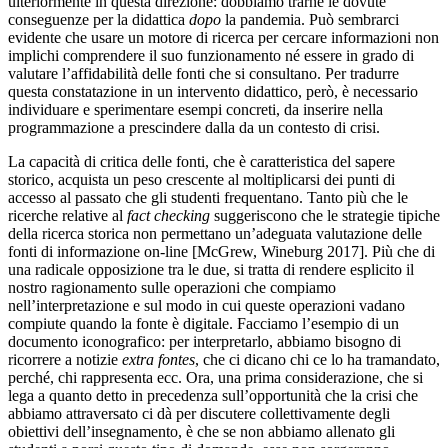
ulteriormente in questa direzione: dobbiamo trarne le dovute
conseguenze per la didattica
dopo
la pandemia. Può sembrarci
evidente che usare un motore di ricerca per cercare informazioni non
implichi comprendere il suo funzionamento né essere in grado di
valutare l’affidabilità delle fonti che si consultano. Per tradurre
questa constatazione in un intervento didattico, però, è necessario
individuare e sperimentare esempi concreti, da inserire nella
programmazione a prescindere dalla da un contesto di crisi.
La capacità di critica delle fonti, che è caratteristica del sapere
storico, acquista un peso crescente al moltiplicarsi dei punti di
accesso al passato che gli studenti frequentano. Tanto più che le
ricerche relative al
fact checking
suggeriscono che le strategie tipiche
della ricerca storica non permettano un’adeguata valutazione delle
fonti di informazione on-line [McGrew, Wineburg 2017]. Più che di
una radicale opposizione tra le due, si tratta di rendere esplicito il
nostro ragionamento sulle operazioni che compiamo
nell’interpretazione e sul modo in cui queste operazioni vadano
compiute quando la fonte è digitale. Facciamo l’esempio di un
documento iconografico: per interpretarlo, abbiamo bisogno di
ricorrere a notizie
extra fontes
, che ci dicano chi ce lo ha tramandato,
perché, chi rappresenta ecc. Ora, una prima considerazione, che si
lega a quanto detto in precedenza sull’opportunità che la crisi che
abbiamo attraversato ci dà per discutere collettivamente degli
obiettivi dell’insegnamento, è che se non abbiamo allenato gli