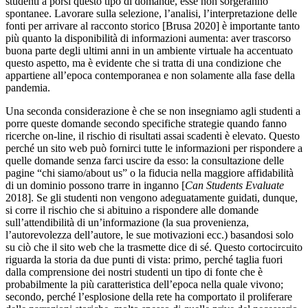
studenti a porsi questo tipo di domande, esse non sorgeranno
spontanee. Lavorare sulla selezione, l’analisi, l’interpretazione delle
fonti per arrivare al racconto storico [Brusa 2020] è importante tanto
più quanto la disponibilità di informazioni aumenta: aver trascorso
buona parte degli ultimi anni in un ambiente virtuale ha accentuato
questo aspetto, ma è evidente che si tratta di una condizione che
appartiene all’epoca contemporanea e non solamente alla fase della
pandemia.
Una seconda considerazione è che se non insegniamo agli studenti a
porre queste domande secondo specifiche strategie quando fanno
ricerche on-line, il rischio di risultati assai scadenti è elevato. Questo
perché un sito web può fornirci tutte le informazioni per rispondere a
quelle domande senza farci uscire da esso: la consultazione delle
pagine “chi siamo/about us” o la fiducia nella maggiore affidabilità
di un dominio possono trarre in inganno [
Can Students Evaluate
2018]. Se gli studenti non vengono adeguatamente guidati, dunque,
si corre il rischio che si abituino a rispondere alle domande
sull’attendibilità di un’informazione (la sua provenienza,
l’autorevolezza dell’autore, le sue motivazioni ecc.) basandosi solo
su ciò che il sito web che la trasmette dice di sé. Questo cortocircuito
riguarda la storia da due punti di vista: primo, perché taglia fuori
dalla comprensione dei nostri studenti un tipo di fonte che è
probabilmente la più caratteristica dell’epoca nella quale vivono;
secondo, perché l’esplosione della rete ha comportato il proliferare