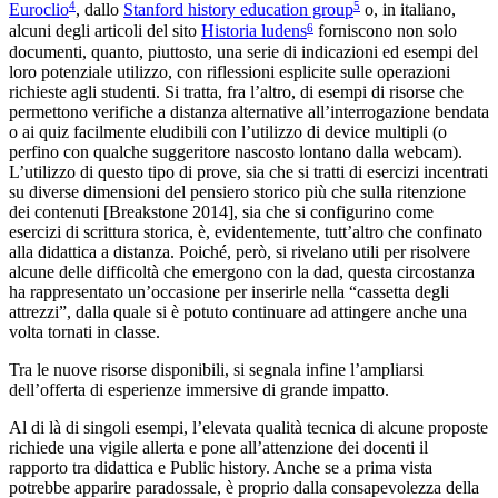
4
5
Euroclio
, dallo
Stanford history education group
o, in italiano,
6
alcuni degli articoli del sito
Historia ludens
forniscono non
solo
documenti, quanto, piuttosto, una serie di indicazioni ed esempi del
loro potenziale utilizzo, con riflessioni esplicite sulle operazioni
richieste agli studenti. Si tratta, fra l’altro, di esempi di risorse che
permettono verifiche a distanza alternative all’interrogazione bendata
o ai quiz facilmente eludibili con l’utilizzo di device multipli (o
perfino con qualche suggeritore nascosto lontano dalla webcam).
L’utilizzo di questo tipo di prove, sia che si tratti di esercizi incentrati
su diverse dimensioni del pensiero storico più che sulla ritenzione
dei contenuti [Breakstone 2014], sia che si configurino come
esercizi di scrittura storica, è, evidentemente, tutt’altro che confinato
alla didattica a distanza. Poiché, però, si rivelano utili per risolvere
alcune delle difficoltà che emergono con la dad, questa circostanza
ha rappresentato un’occasione per inserirle nella “cassetta degli
attrezzi”, dalla quale si è potuto continuare ad attingere anche una
volta tornati in classe.
Tra le nuove risorse disponibili, si segnala infine l’ampliarsi
dell’offerta di esperienze immersive di grande impatto.
Al di là di singoli esempi, l’elevata qualità tecnica di alcune proposte
richiede una vigile allerta e pone all’attenzione dei docenti il
rapporto tra didattica e Public history. Anche se a prima vista
potrebbe apparire paradossale, è proprio dalla consapevolezza della