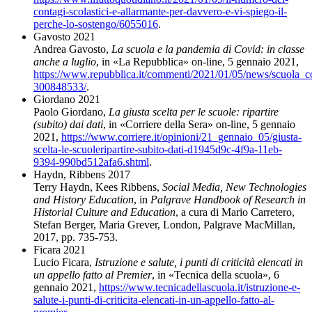
contagi-scolastici-e-allarmante-per-davvero-e-vi-spiego-il-
perche-lo-sostengo/6055016
.
Gavosto 2021
Andrea Gavosto,
La scuola e la pandemia di Covid: in classe
anche a luglio
, in «La Repubblica
»
on-line, 5 gennaio 2021,
https://www.repubblica.it/commenti/2021/01/05/news/scuola_
300848533/
.
Giordano 2021
Paolo Giordano,
La giusta scelta per le scuole: ripartire
(subito) dai dati
, in «Corriere della Sera
»
on-line, 5 gennaio
2021,
https://www.corriere.it/opinioni/21_gennaio_05/giusta-
scelta-le-scuoleripartire-subito-dati-d1945d9c-4f9a-11eb-
9394-990bd512afa6.shtml
.
Haydn, Ribbens 2017
Terry Haydn, Kees Ribbens,
Social Media, New Technologies
and History Education
, in
Palgrave Handbook of Research in
Historial Culture and Education
, a cura di Mario Carretero,
Stefan Berger, Maria Grever, London, Palgrave MacMillan,
2017, pp. 735-753.
Ficara 2021
Lucio Ficara,
Istruzione e salute, i punti di criticità elencati in
un appello fatto al Premier
, in «Tecnica della scuola
»
, 6
gennaio 2021,
https://www.tecnicadellascuola.it/istruzione-e-
salute-i-punti-di-criticita-elencati-in-un-appello-fatto-al-