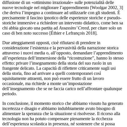
diffusione di un «ottimismo irrazionale» sulle potenzialità delle
nuove tecnologie nel migliorare l’apprendimento [Woolgar 2002, 3]
che deriva l’impegno a continuare ad utilizzarle con gli studenti. È
precisamente il fascino ipnotico delle esperienze storiche e pseudo-
storiche immersive a richiedere un intervento didattico, come ben sa
chi abbia giocato una partita ad
Assassins’ Creed
, per citare solo un
caso di ben noto successo [Éthier e Lefrançois 2018].
Due atteggiamenti opposti, cioè rifiutarsi di prendere in
considerazione l’esistenza e la pervasività della narrazione storica
attraverso i nuovi media o, all’opposto, demandare l’apprendimento
all’esperienza dell’immersione della “ricostruzione”, hanno lo stesso
effetto: privare l’insegnamento della storia del suo ruolo in un
frangente delicato. La capacità di riflettere criticamente sugli usi
della storia, fino ad arrivare a quelli contemporanei così
squisitamente attraenti, non può essere frutto di un lavoro
occasionale, ma richiede a monte un’impostazione
dell’insegnamento che se ne faccia carico nell’affrontare qualunque
periodo.
In conclusione, il momento storico che abbiamo vissuto ha generato
incertezza e disagio e abbiamo indubbiamente avuto bisogno di
alimentare la speranza che la situazione si risolvesse. Il ricorso alla
tecnologia non ha potuto compensare pienamente la ricchezza
dell’esperienza scolastica in presenza, né sostenere che si possa