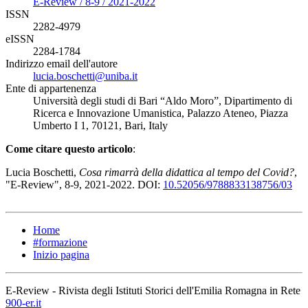
E-Review / 8-9 / 2021-2022
ISSN
2282-4979
eISSN
2284-1784
Indirizzo email dell'autore
lucia.boschetti@uniba.it
Ente di appartenenza
Università degli studi di Bari “Aldo Moro”, Dipartimento di
Ricerca e Innovazione Umanistica, Palazzo Ateneo, Piazza
Umberto I 1, 70121, Bari, Italy
Come citare questo articolo
:
Lucia Boschetti,
Cosa rimarrà della didattica al tempo del Covid?
,
"E-Review", 8-9, 2021-2022. DOI:
10.52056/9788833138756/03
Home
#formazione
Inizio pagina
E-Review - Rivista degli Istituti Storici dell'Emilia Romagna in Rete
900-er.it