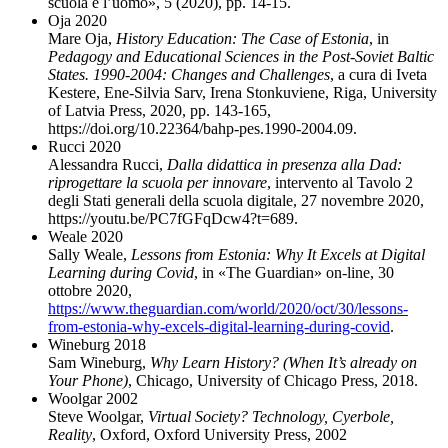
scuola e l’uomo
»
, 5 (2020), pp. 14-15.
Oja 2020
Mare Oja,
History Education: The Case of Estonia
, in
Pedagogy and Educational Sciences in the Post-Soviet Baltic
States. 1990-2004: Changes and Challenges
, a cura di Iveta
Kestere, Ene-Silvia Sarv, Irena Stonkuviene, Riga, University
of Latvia Press, 2020, pp. 143-165,
https://doi.org/10.22364/bahp-pes.1990-2004.09
.
Rucci 2020
Alessandra Rucci,
Dalla didattica in presenza alla Dad:
riprogettare la scuola per innovare
, intervento al Tavolo 2
degli Stati generali della scuola digitale, 27 novembre 2020,
https://youtu.be/PC7fGFqDcw4?t=689.
Weale 2020
Sally Weale,
Lessons from Estonia: Why It Excels at Digital
Learning during Covid
, in «The Guardian
»
on-line, 30
ottobre 2020,
https://www.theguardian.com/world/2020/oct/30/lessons-
from-estonia-why-excels-digital-learning-during-covid
.
Wineburg 2018
Sam Wineburg,
Why Learn History? (When It’s already on
Your Phone)
, Chicago, University of Chicago Press, 2018.
Woolgar 2002
Steve Woolgar,
Virtual Society? Technology, Cyerbole,
Reality
, Oxford, Oxford University Press, 2002