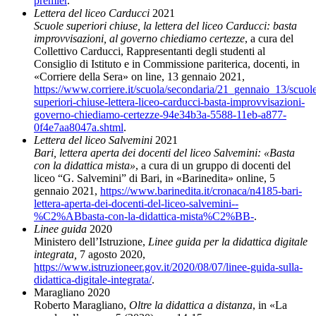
premier
.
Lettera del liceo Carducci
2021
Scuole superiori chiuse, la lettera del liceo Carducci: basta
improvvisazioni, al governo chiediamo certezze
, a cura del
Collettivo Carducci, Rappresentanti degli studenti al
Consiglio di Istituto e in Commissione pariterica, docenti, in
«Corriere della Sera» on line, 13 gennaio 2021,
https://www.corriere.it/scuola/secondaria/21_gennaio_13/scuol
superiori-chiuse-lettera-liceo-carducci-basta-improvvisazioni-
governo-chiediamo-certezze-94e34b3a-5588-11eb-a877-
0f4e7aa8047a.shtml
.
Lettera del liceo Salvemini
2021
Bari, lettera aperta dei docenti del liceo Salvemini: «Basta
con la didattica mista
»
, a cura di un gruppo di docenti del
liceo “G. Salvemini” di Bari, in «Barinedita
» online,
5
gennaio 2021,
https://www.barinedita.it/cronaca/n4185-bari-
lettera-aperta-dei-docenti-del-liceo-salvemini--
%C2%ABbasta-con-la-didattica-mista%C2%BB-
.
Linee guida
2020
Ministero dell’Istruzione,
Linee guida per la didattica digitale
integrata,
7 agosto
2020,
https://www.istruzioneer.gov.it/2020/08/07/linee-guida-sulla-
didattica-digitale-integrata/
.
Maragliano 2020
Roberto Maragliano,
Oltre la didattica a distanza
, in
«
La