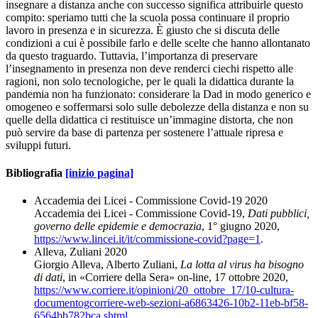
insegnare a distanza anche con successo significa attribuirle questo
compito: speriamo tutti che la scuola possa continuare il proprio
lavoro in presenza e in sicurezza. È giusto che si discuta delle
condizioni a cui è possibile farlo e delle scelte che hanno allontanato
da questo traguardo. Tuttavia, l’importanza di preservare
l’insegnamento in presenza non deve renderci ciechi rispetto alle
ragioni, non solo tecnologiche, per le quali la didattica durante la
pandemia non ha funzionato: considerare la Dad in modo generico e
omogeneo e soffermarsi solo sulle debolezze della distanza e non su
quelle della didattica ci restituisce un’immagine distorta, che non
può servire da base di partenza per sostenere l’attuale ripresa e
sviluppi futuri.
Bibliografia
[inizio pagina]
Accademia dei Licei - Commissione Covid-19 2020
Accademia dei Licei - Commissione Covid-19,
Dati pubblici,
governo delle epidemie e democrazia
, 1° giugno 2020,
https://www.lincei.it/it/commissione-covid?page=1
.
Alleva, Zuliani 2020
Giorgio Alleva, Alberto Zuliani,
La lotta al virus ha bisogno
di dati
, in «Corriere della Sera» on-line, 17 ottobre 2020,
https://www.corriere.it/opinioni/20_ottobre_17/10-cultura-
documentogcorriere-web-sezioni-a6863426-10b2-11eb-bf58-
6564bb782bca.shtml