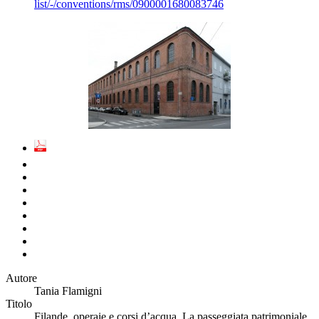
list/-/conventions/rms/0900001680083746
Autore
Tania Flamigni
Titolo
Filande, operaie e corsi d’acqua. La passeggiata patrimoniale