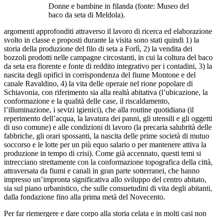
Donne e bambine in filanda (fonte: Museo del
baco da seta di Meldola).
argomenti approfonditi attraverso il lavoro di ricerca ed elaborazione
svolto in classe e proposti durante la visita sono stati quindi 1) la
storia della produzione del filo di seta a Forlì, 2) la vendita dei
bozzoli prodotti nelle campagne circostanti, in cui la coltura del baco
da seta era fiorente e fonte di reddito integrativo per i contadini, 3) la
nascita degli opifici in corrispondenza del fiume Montone e del
canale Ravaldino, 4) la vita delle operaie nel rione popolare di
Schiavonia, con riferimento sia alla realtà abitativa (l’ubicazione, la
conformazione e la qualità delle case, il riscaldamento,
l’illuminazione, i sevizi igienici), che alla routine quotidiana (il
reperimento dell’acqua, la lavatura dei panni, gli utensili e gli oggetti
di uso comune) e alle condizioni di lavoro (la precaria salubrità delle
fabbriche, gli orari spossanti, la nascita delle prime società di mutuo
soccorso e le lotte per un più equo salario o per mantenere attiva la
produzione in tempo di crisi). Come già accennato, questi temi si
intrecciano strettamente con la conformazione topografica della città,
attraversata da fiumi e canali in gran parte sotterranei, che hanno
impresso un’impronta significativa allo sviluppo del centro abitato,
sia sul piano urbanistico, che sulle consuetudini di vita degli abitanti,
dalla fondazione fino alla prima metà del Novecento.
Per far riemergere e dare corpo alla storia celata e in molti casi non