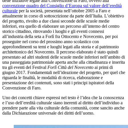
delle iniziative legate alla Convenzione di Faro, ovvero alla
convenzione quadro del Consiglio d’Europa sul valore dell’eredità
culturale
per la società, presentata nell’ottobre 2005 a Faro e
attualmente in corso di sottoscrizione da parte dell’Italia. L’obiettivo
del progetto, rivolto a due classi seconde delle scuole medie
inferiori, era quello di elaborare un percorso all’interno del centro
storico cittadino, ritrovando i luoghi e gli eventi connessi
all’industria della seta a Forlì fra Ottocento e Novecento
,
per poi
proseguire nel corso del prossimo anno scolastico con
approfondimenti su temi e luoghi legati alla storia e al patrimonio
architettonico del Novecento. Il percorso elaborato
è stato
quindi
presentato ad altri studenti delle scuole medie inferiori nell’ambito di
una passeggiata patrimoniale aperta anche alla cittadinanza e inserita
tra gli eventi del Festival
Forlì Città del Novecento
ai primi di
giugno 2017. Fondamentali nell’ideazione del progetto, per quel che
riguarda le finalità, le modalità di ricerca, elaborazione e
presentazione dei contenuti, sono stati i principi ispiratori della
Convenzione di Faro.
Uno dei concetti chiave espressi nel testo è l’idea che la conoscenza
e l’uso dell’eredità culturale siano inerenti al diritto dell’individuo a
prendere parte alla vita culturale della comunità, come sancito anche
dalla Dichiarazione universale dei diritti dell’uomo.