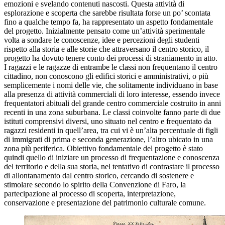
emozioni e svelando contenuti nascosti. Questa attività di
esplorazione e scoperta che sarebbe risultata forse un po’ scontata
fino a qualche tempo fa, ha rappresentato un aspetto fondamentale
del progetto. Inizialmente pensato come un’attività sperimentale
volta a sondare le conoscenze, idee e percezioni degli studenti
rispetto alla storia e alle storie che attraversano il centro storico, il
progetto ha dovuto tenere conto dei processi di straniamento in atto.
I ragazzi e le ragazze di entrambe le classi non frequentano il centro
cittadino, non conoscono gli edifici storici e amministrativi, o più
semplicemente i nomi delle vie, che solitamente individuano in base
alla presenza di attività commerciali di loro interesse, essendo invece
frequentatori abituali del grande centro commerciale costruito in anni
recenti in una zona suburbana. Le classi coinvolte fanno parte di due
istituti comprensivi diversi, uno situato nel centro e frequentato da
ragazzi residenti in quell’area, tra cui vi è un’alta percentuale di figli
di immigrati di prima e seconda generazione, l’altro ubicato in una
zona più periferica. Obiettivo fondamentale del progetto è stato
quindi quello di iniziare un processo di frequentazione e conoscenza
del territorio e della sua storia, nel tentativo di contrastare il processo
di allontanamento dal centro storico, cercando di sostenere e
stimolare secondo lo spirito della Convenzione di Faro, la
partecipazione al processo di scoperta, interpretazione,
conservazione e presentazione del patrimonio culturale comune.