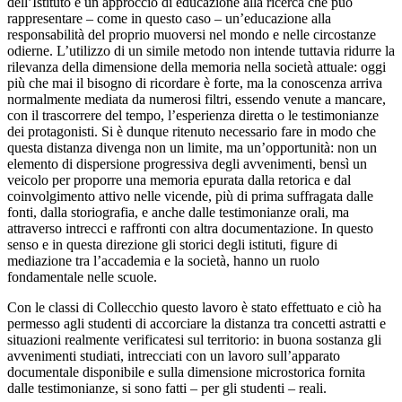
dell’Istituto è un approccio di educazione alla ricerca che può
rappresentare – come in questo caso – un’educazione alla
responsabilità del proprio muoversi nel mondo e nelle circostanze
odierne. L’utilizzo di un simile metodo non intende tuttavia ridurre la
rilevanza della dimensione della memoria nella società attuale: oggi
più che mai il bisogno di ricordare è forte, ma la conoscenza arriva
normalmente mediata da numerosi filtri, essendo venute a mancare,
con il trascorrere del tempo, l’esperienza diretta o le testimonianze
dei protagonisti. Si è dunque ritenuto necessario fare in modo che
questa distanza divenga non un limite, ma un’opportunità: non un
elemento di dispersione progressiva degli avvenimenti, bensì un
veicolo per proporre una memoria epurata dalla retorica e dal
coinvolgimento attivo nelle vicende, più di prima suffragata dalle
fonti, dalla storiografia, e anche dalle testimonianze orali, ma
attraverso intrecci e raffronti con altra documentazione. In questo
senso e in questa direzione gli storici degli istituti, figure di
mediazione tra l’accademia e la società, hanno un ruolo
fondamentale nelle scuole.
Con le classi di Collecchio questo lavoro è stato effettuato e ciò ha
permesso agli studenti di accorciare la distanza tra concetti astratti e
situazioni realmente verificatesi sul territorio: in buona sostanza gli
avvenimenti studiati, intrecciati con un lavoro sull’apparato
documentale disponibile e sulla dimensione microstorica fornita
dalle testimonianze, si sono fatti – per gli studenti – reali.