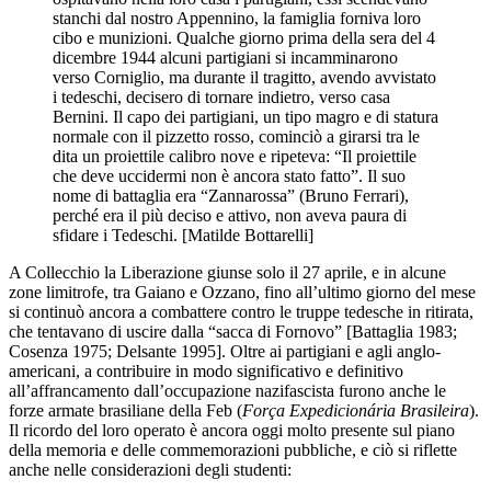
stanchi dal nostro Appennino, la famiglia forniva loro
cibo e munizioni. Qualche giorno prima della sera del 4
dicembre 1944 alcuni partigiani si incamminarono
verso Corniglio, ma durante il tragitto, avendo avvistato
i tedeschi, decisero di tornare indietro, verso casa
Bernini. Il capo dei partigiani, un tipo magro e di statura
normale con il pizzetto rosso, cominciò a girarsi tra le
dita un proiettile calibro nove e ripeteva: “Il proiettile
che deve uccidermi non è ancora stato fatto”. Il suo
nome di battaglia era “Zannarossa” (Bruno Ferrari),
perché era il più deciso e attivo, non aveva paura di
sfidare i Tedeschi. [Matilde Bottarelli]
A Collecchio la Liberazione giunse solo il 27 aprile, e in alcune
zone limitrofe, tra Gaiano e Ozzano, fino all’ultimo giorno del mese
si continuò ancora a combattere contro le truppe tedesche in ritirata,
che tentavano di uscire dalla “sacca di Fornovo” [Battaglia 1983;
Cosenza 1975; Delsante 1995]. Oltre ai partigiani e agli anglo-
americani, a contribuire in modo significativo e definitivo
all’affrancamento dall’occupazione nazifascista furono anche le
forze armate brasiliane della Feb (
Força Expedicionária Brasileira
).
Il ricordo del loro operato è ancora oggi molto presente sul piano
della memoria e delle commemorazioni pubbliche, e ciò si riflette
anche nelle considerazioni degli studenti: