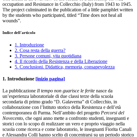
occupation and Resistance in Collecchio (Italy) from 1943 to 1945.
The project culminated in the publication of a little pamphlet written
by the students who participated, titled “Time does not heal all
wounds”.
Indice dell'articolo
1. Introduzione
2. Cosa resta della guerra?
3. Persone comuni, vita quotidiana
4. Il ricordo della Resistenza e della Liberazione
5. Conclusioni. Didattica, memoria, consapevolezza
1. Introduzione
[inizio pagina]
La pubblicazione
Il tempo non guarisce le ferite
nasce da
un’esperienza laboratoriale di due classi terze della scuola
secondaria di primo grado “D. Galaverna” di Collecchio, in
collaborazione con l’Istituto storico della Resistenza e dell’età
contemporanea di Parma. Nell’ambito del progetto
Percorsi del
Novecento
, che ogni anno mette a confronto studenti, insegnanti e
storici con lo scopo di realizzare un vero e proprio viaggio nella
scuola come ricerca e come laboratorio, le insegnanti Fiorita Canali
e Alessandra Colli hanno scelto di concentrarsi su un periodo storico