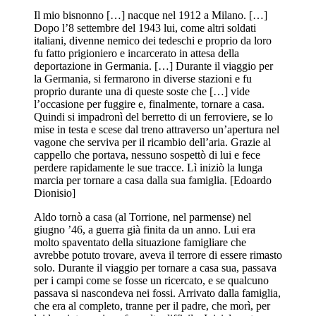
Il mio bisnonno […] nacque nel 1912 a Milano. […]
Dopo l’8 settembre del 1943 lui, come altri soldati
italiani, divenne nemico dei tedeschi e proprio da loro
fu fatto prigioniero e incarcerato in attesa della
deportazione in Germania. […] Durante il viaggio per
la Germania, si fermarono in diverse stazioni e fu
proprio durante una di queste soste che […] vide
l’occasione per fuggire e, finalmente, tornare a casa.
Quindi si impadronì del berretto di un ferroviere, se lo
mise in testa e scese dal treno attraverso un’apertura nel
vagone che serviva per il ricambio dell’aria. Grazie al
cappello che portava, nessuno sospettò di lui e fece
perdere rapidamente le sue tracce. Lì iniziò la lunga
marcia per tornare a casa dalla sua famiglia. [Edoardo
Dionisio]
Aldo tornò a casa (al Torrione, nel parmense) nel
giugno ’46, a guerra già finita da un anno. Lui era
molto spaventato della situazione famigliare che
avrebbe potuto trovare, aveva il terrore di essere rimasto
solo. Durante il viaggio per tornare a casa sua, passava
per i campi come se fosse un ricercato, e se qualcuno
passava si nascondeva nei fossi. Arrivato dalla famiglia,
che era al completo, tranne per il padre, che morì, per