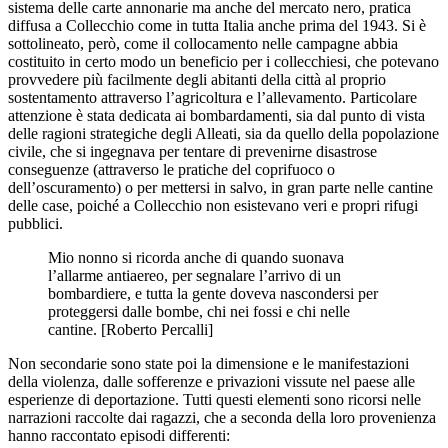
sistema delle carte annonarie ma anche del mercato nero, pratica
diffusa a Collecchio come in tutta Italia anche prima del 1943. Si è
sottolineato, però, come il collocamento nelle campagne abbia
costituito in certo modo un beneficio per i collecchiesi, che potevano
provvedere più facilmente degli abitanti della città al proprio
sostentamento attraverso l’agricoltura e l’allevamento. Particolare
attenzione è stata dedicata ai bombardamenti, sia dal punto di vista
delle ragioni strategiche degli Alleati, sia da quello della popolazione
civile, che si ingegnava per tentare di prevenirne disastrose
conseguenze (attraverso le pratiche del coprifuoco o
dell’oscuramento) o per mettersi in salvo, in gran parte nelle cantine
delle case, poiché a Collecchio non esistevano veri e propri rifugi
pubblici.
Mio nonno si ricorda anche di quando suonava
l’allarme antiaereo, per segnalare l’arrivo di un
bombardiere, e tutta la gente doveva nascondersi per
proteggersi dalle bombe, chi nei fossi e chi nelle
cantine. [Roberto Percalli]
Non secondarie sono state poi la dimensione e le manifestazioni
della violenza, dalle sofferenze e privazioni vissute nel paese alle
esperienze di deportazione. Tutti questi elementi sono ricorsi nelle
narrazioni raccolte dai ragazzi, che a seconda della loro provenienza
hanno raccontato episodi differenti: