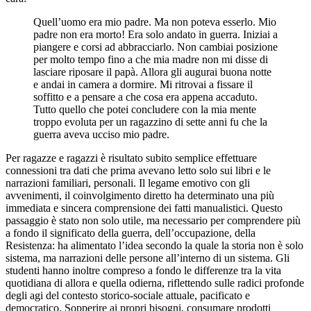
Quell’uomo era mio padre. Ma non poteva esserlo. Mio
padre non era morto! Era solo andato in guerra. Iniziai a
piangere e corsi ad abbracciarlo. Non cambiai posizione
per molto tempo fino a che mia madre non mi disse di
lasciare riposare il papà. Allora gli augurai buona notte
e andai in camera a dormire. Mi ritrovai a fissare il
soffitto e a pensare a che cosa era appena accaduto.
Tutto quello che potei concludere con la mia mente
troppo evoluta per un ragazzino di sette anni fu che la
guerra aveva ucciso mio padre.
Per ragazze e ragazzi è risultato subito semplice effettuare
connessioni tra dati che prima avevano letto solo sui libri e le
narrazioni familiari, personali. Il legame emotivo con gli
avvenimenti, il coinvolgimento diretto ha determinato una più
immediata e sincera comprensione dei fatti manualistici. Questo
passaggio è stato non solo utile, ma necessario per comprendere più
a fondo il significato della guerra, dell’occupazione, della
Resistenza: ha alimentato l’idea secondo la quale la storia non è solo
sistema, ma narrazioni delle persone all’interno di un sistema. Gli
studenti hanno inoltre compreso a fondo le differenze tra la vita
quotidiana di allora e quella odierna, riflettendo sulle radici profonde
degli agi del contesto storico-sociale attuale, pacificato e
democratico. Sopperire ai propri bisogni, consumare prodotti