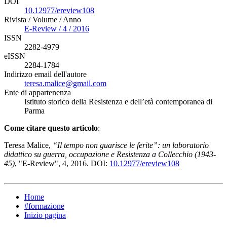
DOI
10.12977/ereview108
Rivista / Volume / Anno
E-Review / 4 / 2016
ISSN
2282-4979
eISSN
2284-1784
Indirizzo email dell'autore
teresa.malice@gmail.com
Ente di appartenenza
Istituto storico della Resistenza e dell’età contemporanea di
Parma
Come citare questo articolo
:
Teresa Malice,
“Il tempo non guarisce le ferite”: un laboratorio
didattico su guerra, occupazione e Resistenza a Collecchio (1943-
45)
, "E-Review", 4, 2016. DOI:
10.12977/ereview108
Home
#formazione
Inizio pagina