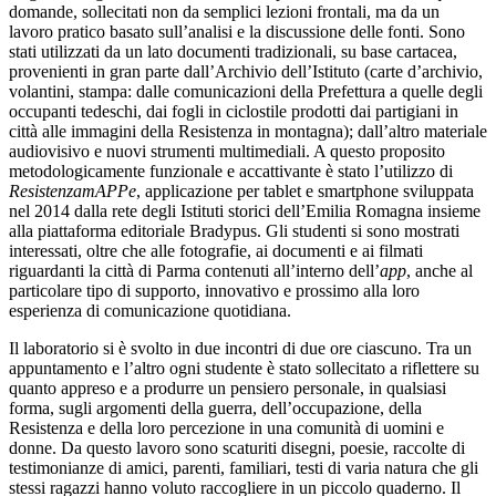
domande, sollecitati non da semplici lezioni frontali, ma da un
lavoro pratico basato sull’analisi e la discussione delle fonti. Sono
stati utilizzati da un lato documenti tradizionali, su base cartacea,
provenienti in gran parte dall’Archivio dell’Istituto (carte d’archivio,
volantini, stampa: dalle comunicazioni della Prefettura a quelle degli
occupanti tedeschi, dai fogli in ciclostile prodotti dai partigiani in
città alle immagini della Resistenza in montagna); dall’altro materiale
audiovisivo e nuovi strumenti multimediali. A questo proposito
metodologicamente funzionale e accattivante è stato l’utilizzo di
ResistenzamAPPe
, applicazione per tablet e smartphone sviluppata
nel 2014 dalla rete degli Istituti storici dell’Emilia Romagna insieme
alla piattaforma editoriale Bradypus. Gli studenti si sono mostrati
interessati, oltre che alle fotografie, ai documenti e ai filmati
riguardanti la città di Parma contenuti all’interno dell’
app
, anche al
particolare tipo di supporto, innovativo e prossimo alla loro
esperienza di comunicazione quotidiana.
Il laboratorio si è svolto in due incontri di due ore ciascuno. Tra un
appuntamento e l’altro ogni studente è stato sollecitato a riflettere su
quanto appreso e a produrre un pensiero personale, in qualsiasi
forma, sugli argomenti della guerra, dell’occupazione, della
Resistenza e della loro percezione in una comunità di uomini e
donne. Da questo lavoro sono scaturiti disegni, poesie, raccolte di
testimonianze di amici, parenti, familiari, testi di varia natura che gli
stessi ragazzi hanno voluto raccogliere in un piccolo quaderno. Il