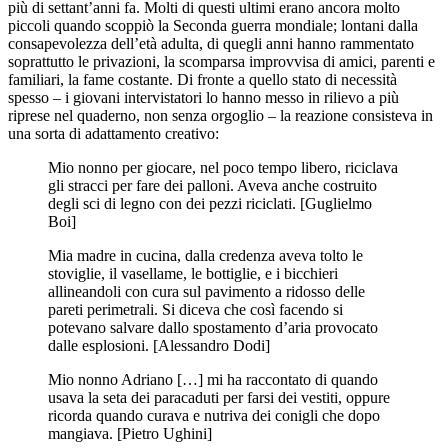
più di settant’anni fa. Molti di questi ultimi erano ancora molto
piccoli quando scoppiò la Seconda guerra mondiale; lontani dalla
consapevolezza dell’età adulta, di quegli anni hanno rammentato
soprattutto le privazioni, la scomparsa improvvisa di amici, parenti e
familiari, la fame costante. Di fronte a quello stato di necessità
spesso – i giovani intervistatori lo hanno messo in rilievo a più
riprese nel quaderno, non senza orgoglio – la reazione consisteva in
una sorta di adattamento creativo:
Mio nonno per giocare, nel poco tempo libero, riciclava
gli stracci per fare dei palloni. Aveva anche costruito
degli sci di legno con dei pezzi riciclati. [Guglielmo
Boi]
Mia madre in cucina, dalla credenza aveva tolto le
stoviglie, il vasellame, le bottiglie, e i bicchieri
allineandoli con cura sul pavimento a ridosso delle
pareti perimetrali. Si diceva che così facendo si
potevano salvare dallo spostamento d’aria provocato
dalle esplosioni. [Alessandro Dodi]
Mio nonno Adriano […] mi ha raccontato di quando
usava la seta dei paracaduti per farsi dei vestiti, oppure
ricorda quando curava e nutriva dei conigli che dopo
mangiava. [Pietro Ughini]