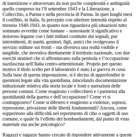
di transizione e attraversato da non poche complessità e ambiguità:
quello compreso tra l’8 settembre 1943 e la Liberazione, a
Collecchio, a Parma e nella provincia di Parma. In quei lunghi mesi
il conflitto, in Italia, fu percepito con ulteriore intensità rispetto al
triennio 1940-1943, in quanto non riguardava più situazioni tutto
sommato avvertite come lontane – nonostante il significativo e
doloroso legame con i fatti militari costituito dai segnali, pur
intermittenti, di mariti, genitori, figli, amici che svolgevano il
servizio militare sui fronti – ma diveniva una realtà visibile e
tangibile, che investiva direttamente il territorio nazionale, con due
eserciti stranieri che si affrontavano sulla penisola e l’occupazione
nazifascista nell’Italia centro-settentrionale. Proprio per questo
motivo il titolo scelto per il laboratorio è stato
La guerra in casa.
Sulla base di questa impostazione, si è deciso di approfondire le
questioni legate alla vita quotidiana, miscelando documentazione
istituzionale relativa alla storia locale e fonti e narrazioni delle
persone comuni. Come reagirono i collecchiesi e i parmensi alla
quotidianità della guerra e dell’occupazione? Come vi si
contrapposero? Come si difesero e reagirono a violenze, soprusi,
repressione, privazione delle libertà fondamentali? Ancora, come
sopperirono alla difficoltà nel reperimento di cibo o oggetti di uso
comune, e quale fu l’effetto dei bombardamenti, dal punto di vista
materiale ma anche psicologico?
Ragazzi e ragazze hanno cercato di rispondere attivamente a queste