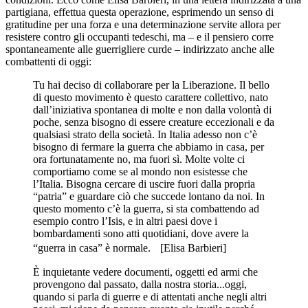
partigiana, effettua questa operazione, esprimendo un senso di
gratitudine per una forza e una determinazione servite allora per
resistere contro gli occupanti tedeschi, ma – e il pensiero corre
spontaneamente alle guerrigliere curde – indirizzato anche alle
combattenti di oggi:
Tu hai deciso di collaborare per la Liberazione. Il bello
di questo movimento è questo carattere collettivo, nato
dall’iniziativa spontanea di molte e non dalla volontà di
poche, senza bisogno di essere creature eccezionali e da
qualsiasi strato della società. In Italia adesso non c’è
bisogno di fermare la guerra che abbiamo in casa, per
ora fortunatamente no, ma fuori sì. Molte volte ci
comportiamo come se al mondo non esistesse che
l’Italia. Bisogna cercare di uscire fuori dalla propria
“patria” e guardare ciò che succede lontano da noi. In
questo momento c’è la guerra, si sta combattendo ad
esempio contro l’Isis, e in altri paesi dove i
bombardamenti sono atti quotidiani, dove avere la
“guerra in casa” è normale. [Elisa Barbieri]
È inquietante vedere documenti, oggetti ed armi che
provengono dal passato, dalla nostra storia...oggi,
quando si parla di guerre e di attentati anche negli altri