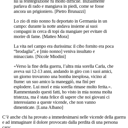
lui la reintegrazione fu molto difficile. Inizialmente
parlava di rado e mangiava in piedi, come se fosse
ancora un prigioniero. [Pietro Brunazzi]
Lo zio di mio nonno fu deportato in Germania in un
campo: durante la notte andava insieme ai suoi
compagni in cerca di topi da mangiare per evitare di
morire di fame. [Matteo Mora]
La vita nel campo era durissima: il cibo fornito era poca
“brodaglia”, e [mio nonno] veniva insultato e
minacciato. [Nicole Miodini]
«Verso la fine della guerra, l’altra mia sorella Carla, che
aveva sui 12-13 anni, andando in giro con i suoi amici,
un giorno trovarono una bomba inesplosa, vicino al
fiume: un suo amico la maneggiò, ma finì per
esplodere. Lui morì e mia sorella rimase molto ferita.».
Rammentando questi fatti, ho visto in mia nonna molta
tristezza, ma è stata felice di sapere che noi giovani ci
interessiamo a queste vicende, che non vanno
dimenticate. [Luna Albano]
C’è anche chi ha provato a immedesimarsi nelle vicende della guerra
e ad immaginare il dolore provocato dalla perdita di una persona
cara: