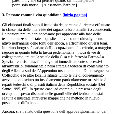
paesi, mi viene da pensare quanto sia inutile perché
porta solo morte... [Alessandro Barbieri]
3. Persone comuni, vita quotidiana
[inizio pagina]
Gli elaborati finali sono il frutto sia del percorso di ricerca effettuato
in classe, sia delle interviste dei ragazzi a loro familiari o conoscenti.
Le nozioni preliminari necessarie per approdare alla fase delle
testimonianze sono state acquisite attraverso un coinvolgimento
attivo nell’analisi delle fonti dell’epoca, e affrontando diversi temi.
In primo luogo si è parlato dell’occupazione del territorio, a maggior
ragione in quanto tutta la fascia pedemontana – ricca di vie di
collegamento, tra cui la statale della Cisa e la ferrovia Parma-La
Spezia – era risultata, fin dai giorni immediatamente successivi
all’armistizio, fondamentale nella strategia tedesca di contenimento
degli Alleati a sud dell’Appennino tosco-emiliano. Di conseguenza
Collecchio e le altre località situate lungo le vie di collegamento
avevano conosciuto un insediamento particolarmente massiccio di
reparti tedeschi o di presidi italiani della Repubblica sociale [Del
Sante 1995, 85]. In questo caso, ad esempio, la presenza degli
occupanti, spesso dislocati nelle grandi ville del territorio, è stata
seguita e illustrata attraverso mappe che ne mettono in rilievo
posizione e diffusione.
Ancora, si è trattato della questione dell’approvvigionamento, del