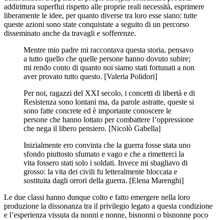
addirittura superflui rispetto alle proprie reali necessità, esprimere
liberamente le idee, per quanto diverse tra loro esse siano: tutte
queste azioni sono state conquistate a seguito di un percorso
disseminato anche da travagli e sofferenze.
Mentre mio padre mi raccontava questa storia, pensavo
a tutto quello che quelle persone hanno dovuto subire;
mi rendo conto di quanto noi siamo stati fortunati a non
aver provato tutto questo. [Valeria Polidori]
Per noi, ragazzi del XXI secolo, i concetti di libertà e di
Resistenza sono lontani ma, da parole astratte, queste si
sono fatte concrete ed è importante conoscere le
persone che hanno lottato per combattere l’oppressione
che nega il libero pensiero. [Nicolò Gabella]
Inizialmente ero convinta che la guerra fosse stata uno
sfondo piuttosto sfumato e vago e che a rimetterci la
vita fossero stati solo i soldati. Invece mi sbagliavo di
grosso: la vita dei civili fu letteralmente bloccata e
sostituita dagli orrori della guerra. [Elena Marenghi]
Le due classi hanno dunque colto e fatto emergere nella loro
produzione la dissonanza tra il privilegio legato a questa condizione
e l’esperienza vissuta da nonni e nonne, bisnonni o bisnonne poco