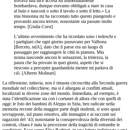
trovava una luce accesa lui immediatamente
bombardava, dunque eravamo obbligati a stare in casa
al buio e nascosti o sotto il tavolo o sotto il letto.» La
mia bisnonna mi ha raccontato tutto questo piangendo e
provando ancora terrore, nonostante sia passato molto
tempo. [Giulia Corsi]
L’ultimo avvenimento che ha ricordato sono i tedeschi e
i partigiani che ogni giorno passavano per Valbona
[Berceto, ndA], dato che il paese era un luogo di
passaggio per raggiungere le città in pianura. Mia
nonna nasconde ancora le sensazioni, la tristezza, la
paura che ha provato in quei giorni, aspetti che si
riescono a percepire guardandola mentre mi parlava di
ciò. [Alberto Molinari]
La riflessione, tuttavia, non è rimasta circoscritta alla Seconda guerra
mondiale nel collecchiese, ma si è allargata ai conflitti attuali,
localizzati in diverse zone del mondo. Immediata, ad esempio, è
stata l’identificazione sia con i coetanei di allora che con quelli di
oggi: le foto dei bambini di Aleppo in Siria, ben radicate nella
memoria recente della maggior parte degli studenti, si sono quasi
sovrapposte, sul piano emotivo, alle immagini e ai racconti sui
ragazzini del ‘43; nonostante la consapevolezza della diversità dei
contesti, chiara è stata la percezione della tragicità di entrambe le
condizioni. Ecco come Elisa Barbieri, in una lettera indirizzata a una