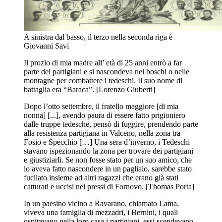
A sinistra dal basso, il terzo nella seconda riga è
Giovanni Savi
Il prozio di mia madre all’ età di 25 anni entrò a far
parte dei partigiani e si nascondeva nei boschi o nelle
montagne per combattere i tedeschi. Il suo nome di
battaglia era “Baraca”. [Lorenzo Giuberti]
Dopo l’otto settembre, il fratello maggiore [di mia
nonna] [...], avendo paura di essere fatto prigioniero
dalle truppe tedesche, pensò di fuggire, prendendo parte
alla resistenza partigiana in Valceno, nella zona tra
Fosio e Specchio […] Una sera d’inverno, i Tedeschi
stavano ispezionando la zona per trovare dei partigiani
e giustiziarli. Se non fosse stato per un suo amico, che
lo aveva fatto nascondere in un pagliaio, sarebbe stato
fucilato insieme ad altri ragazzi che erano già stati
catturati e uccisi nei pressi di Fornovo. [Thomas Porta]
In un paesino vicino a Ravarano, chiamato Lama,
viveva una famiglia di mezzadri, i Bernini, i quali
ospitavano nella loro casa i partigiani, essi scendevano