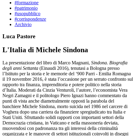
#formazione
#patrimonio
#usopubblico
#corrispondenze
Archivio
Luca Pastore
L'Italia di Michele Sindona
La presentazione del libro di Marco Magnani,
Sindona. Biografia
degli anni Settanta
(Einaudi 2016), tenutasi a Bologna presso
l’Istituto per la storia e le memorie del ‘900 Parri - Emilia Romagna
il 19 novembre 2016, è stata l’occasione per un serrato confronto sul
rapporto tra finanza, imprenditoria e potere politico nella storia
d’Italia. Moderati da Cinzia Venturoli, l’autore, l’economista Vera
Negri Zamagni e il politologo Piero Ignazi hanno commentato da
punti di vista anche diametralmente opposti la parabola del
banchiere Michele Sindona, morto suicida nel 1986 nel carcere di
Voghera dopo una carriera da finanziere spregiudicato tra Italia e
Stati Uniti. Sfruttando solidi rapporti con importanti settori della
Democrazia cristiana, in Vaticano e nella massoneria deviata,
muovendosi con padronanza tra gli interessi della criminalità
organizzata e le manovre di settori istituzionali coinvolti in disegni