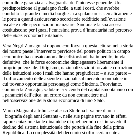
controllo e garanzia a salvaguardia dell’interesse generale. Una
predisposizione al guadagno facile, a tutti i costi, che avrebbe
condotto la grande e media borghesia a spalancare sistematicamente
le porte a quanti assicuravano scorciatoie redditizie nell’evasione
fiscale e nelle speculazioni finanziarie. Sindona e la sua ascesa
costituiscono per Ignazi l’ennesima prova d’immaturità nel percorso
delle
elites
economiche italiane.
Vera Negri Zamagni si oppone con forza a questa lettura: nella storia
del nostro paese l’intervento pervicace del potere politico in campo
economico ha causato anomalie e distorsioni, ha impedito, in via
definitiva, che le forze economiche dispiegassero liberamente il
proprio potenziale. Dirigismo, nazionalizzazioni forzate e corruzione
delle istituzioni sono i mali che hanno pregiudicato – a suo parere –
il rafforzamento delle aziende nazionali sul mercato mondiale e in
cui trovano opportunità personaggi come Sindona. Fuorviante,
continua la Zamagni, valutare la vicenda del capitalismo italiano con
i parametri dell’etica, un errore da non commettere mai
nell’osservazione della storia economica di uno Stato.
Marco Magnani attribuisce al caso Sindona il valore di una
«biografia degli anni Settanta», nelle sue pagine trovano in effetti
rappresentazione tante dinamiche di quel periodo e si intravede il
declino del sistema istituzionale che porterà alla fine della prima
Repubblica. La complessità del decennio si offre certamente a