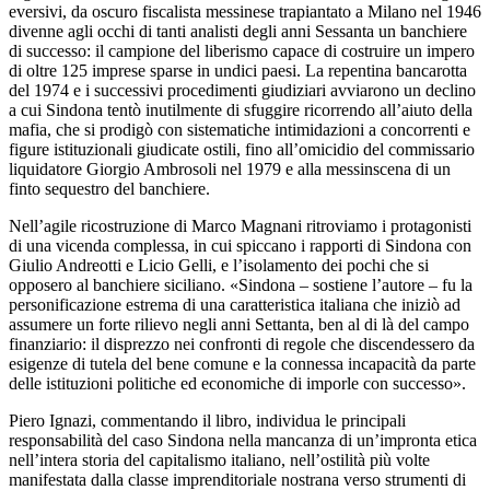
eversivi, da oscuro fiscalista messinese trapiantato a Milano nel 1946
divenne agli occhi di tanti analisti degli anni Sessanta un banchiere
di successo: il campione del liberismo capace di costruire un impero
di oltre 125 imprese sparse in undici paesi. La repentina bancarotta
del 1974 e i successivi procedimenti giudiziari avviarono un declino
a cui Sindona tentò inutilmente di sfuggire ricorrendo all’aiuto della
mafia, che si prodigò con sistematiche intimidazioni a concorrenti e
figure istituzionali giudicate ostili, fino all’omicidio del commissario
liquidatore Giorgio Ambrosoli nel 1979 e alla messinscena di un
finto sequestro del banchiere.
Nell’agile ricostruzione di Marco Magnani ritroviamo i protagonisti
di una vicenda complessa, in cui spiccano i rapporti di Sindona con
Giulio Andreotti e Licio Gelli, e l’isolamento dei pochi che si
opposero al banchiere siciliano. «Sindona – sostiene l’autore – fu la
personificazione estrema di una caratteristica italiana che iniziò ad
assumere un forte rilievo negli anni Settanta, ben al di là del campo
finanziario: il disprezzo nei confronti di regole che discendessero da
esigenze di tutela del bene comune e la connessa incapacità da parte
delle istituzioni politiche ed economiche di imporle con successo».
Piero Ignazi, commentando il libro, individua le principali
responsabilità del caso Sindona nella mancanza di un’impronta etica
nell’intera storia del capitalismo italiano, nell’ostilità più volte
manifestata dalla classe imprenditoriale nostrana verso strumenti di