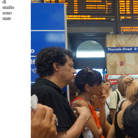
di
studio
sono
state