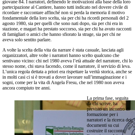
giovane 84. I narratori, definendo le motivazioni alla base della loro
partecipazione al Cantiere, hanno tutti indicato nel dovere civile di
ricordare e raccontare affinché non si perda la memoria il motivo
fondamentale della loro scelta, sia per chi ha ricordi personali del 2
agosto 1980, sia per quelli che sono nati dopo, sia per chi era in
stazione, e magari ha prestato soccorso, sia per chi ha avuto racconti
di famigliari o amici che hanno sfiorato la strage, sia per chi ne
aveva solo sentito parlare.
A volte la scelta della vita da narrare è stata casuale, lasciata agli
organizzatori, altre volte i narratori hanno scelto qualcuno che
sentivano vicino: chi nel 1980 aveva l’età attuale del narratore, chi lo
stesso nome, chi stava facendo, come il narratore, il servizio di leva.
L’unica regola dettata a priori era rispettare la verità storica, anche se
in molti casi ci si è trovati a dover lavorare sull’immaginazione e i
sogni, come per la vita di Angela Fresu, che nel 1980 non aveva
ancora compiuto tre anni.
La prima fase, seguita
da chi scrive, ha
previsto un incontro di
formazione per i
narratori e la ricerca dei
documenti su cui
costruire il racconto: