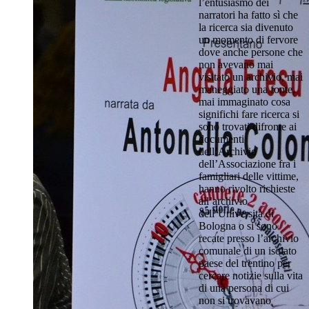
l’entusiasmo dei
narratori ha fatto sì che
la ricerca sia divenuto
un momento di fervore
dove anche persone che
non avevano mai
visitato un archivio, mai
maneggiato una fonte,
mai immaginato cosa
significhi fare ricerca si
sono trovati difronte ai
documenti
dell’Archivio
dell’Associazione fra i
famigliari delle vittime,
hanno rivolto richieste
all’archivio
dell’Università di
Bologna o si sono
recate presso l’archivio
comunale di un isolato
paese del trentino per
cercare notizie sulla vita
di una persona di cui
non si trovavano