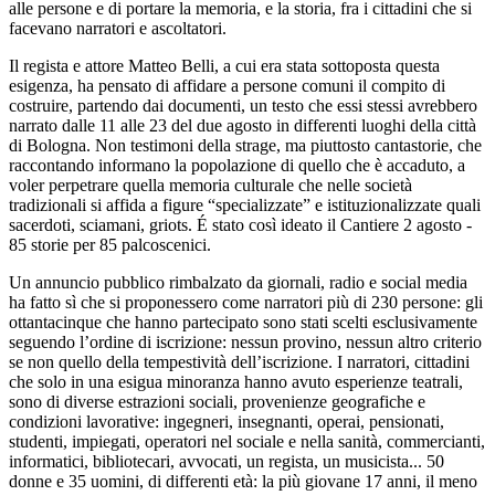
alle persone e di portare la memoria, e la storia, fra i cittadini che si
facevano narratori e ascoltatori.
Il regista e attore Matteo Belli, a cui era stata sottoposta questa
esigenza, ha pensato di affidare a persone comuni il compito di
costruire, partendo dai documenti, un testo che essi stessi avrebbero
narrato dalle 11 alle 23 del due agosto in differenti luoghi della città
di Bologna. Non testimoni della strage, ma piuttosto cantastorie, che
raccontando informano la popolazione di quello che è accaduto, a
voler perpetrare quella memoria culturale che nelle società
tradizionali si affida a figure “specializzate” e istituzionalizzate quali
sacerdoti, sciamani, griots. É stato così ideato il Cantiere 2 agosto -
85 storie per 85 palcoscenici.
Un annuncio pubblico rimbalzato da giornali, radio e social media
ha fatto sì che si proponessero come narratori più di 230 persone: gli
ottantacinque che hanno partecipato sono stati scelti esclusivamente
seguendo l’ordine di iscrizione: nessun provino, nessun altro criterio
se non quello della tempestività dell’iscrizione. I narratori, cittadini
che solo in una esigua minoranza hanno avuto esperienze teatrali,
sono di diverse estrazioni sociali, provenienze geografiche e
condizioni lavorative: ingegneri, insegnanti, operai, pensionati,
studenti, impiegati, operatori nel sociale e nella sanità, commercianti,
informatici, bibliotecari, avvocati, un regista, un musicista... 50
donne e 35 uomini, di differenti età: la più giovane 17 anni, il meno