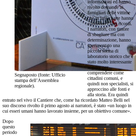
informazioni ed hanno
rivolto domande ai
famigliari delle vittime
che in larga parte hanno
condiviso i loro ricordi.
I narratori, con timore
di sbagliare ma con
determinazione, hanno
sperimentato una
piccola forma di
laboratorio storico che è
stato molto interessante
seguire per
comprendere come
Segnaposto (fonte: Ufficio
cittadini comuni, e
stampa dell’Assemblea
quindi non specialisti, si
regionale).
approccino alle fonti e
alla storia. Era quindi
entrato nel vivo il Cantiere che, come ha ricordato Matteo Belli nel
suo discorso rivolto il primo agosto ai narratori, è stato «un luogo in
cui esseri umani hanno lavorato insieme, per un obiettivo comune».
Dopo
questo
periodo