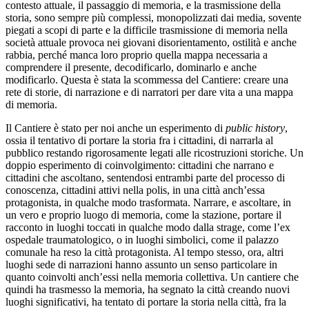
contesto attuale, il passaggio di memoria, e la trasmissione della
storia, sono sempre più complessi, monopolizzati dai media, sovente
piegati a scopi di parte e la difficile trasmissione di memoria nella
società attuale provoca nei giovani disorientamento, ostilità e anche
rabbia, perché manca loro proprio quella mappa necessaria a
comprendere il presente, decodificarlo, dominarlo e anche
modificarlo. Questa è stata la scommessa del Cantiere: creare una
rete di storie, di narrazione e di narratori per dare vita a una mappa
di memoria.
Il Cantiere è stato per noi anche un esperimento di
public history
,
ossia il tentativo di portare la storia fra i cittadini, di narrarla al
pubblico restando rigorosamente legati alle ricostruzioni storiche. Un
doppio esperimento di coinvolgimento: cittadini che narrano e
cittadini che ascoltano, sentendosi entrambi parte del processo di
conoscenza, cittadini attivi nella polis, in una città anch’essa
protagonista, in qualche modo trasformata. Narrare, e ascoltare, in
un vero e proprio luogo di memoria, come la stazione, portare il
racconto in luoghi toccati in qualche modo dalla strage, come l’ex
ospedale traumatologico, o in luoghi simbolici, come il palazzo
comunale ha reso la città protagonista. Al tempo stesso, ora, altri
luoghi sede di narrazioni hanno assunto un senso particolare in
quanto coinvolti anch’essi nella memoria collettiva. Un cantiere che
quindi ha trasmesso la memoria, ha segnato la città creando nuovi
luoghi significativi, ha tentato di portare la storia nella città, fra la