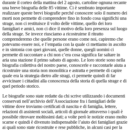
durante il corteo della mattina del 2 agosto, cartoline ognuna recante
una breve biografia delle 85 vittime. Ci è sembrato importante
realizzare queste brevi biografie perché conoscere solo il numero dei
morti non permette di comprendere fino in fondo cosa significhi una
strage, non ci restituisce il volto delle vittime, quello dei loro
famigliari e amici, non ci dice il motivo della loro presenza sul luogo
della strage. Se invece riusciamo a ricostruirne il ritratto
comprenderemo che quelle persone erano come noi, capiremo che
potevamo essere noi, e l’empatia con la quale ci mettiamo in ascolto
e in sintonia con quei giovani, quelle donne, quegli uomini ci
permette di raccontare a chi non c’era cosa significa far saltare in
aria una stazione il primo sabato di agosto. Le loro storie sono nella
biografia collettiva del nostro paese, conoscerle e raccontarle aiuta a
ricostruire una storia non monolitica e astratta e permette di capire
quale era la strategia dietro alle stragi, ci permette quindi di far
avvicinare i cittadini alla conoscenza della storia di quella strage e di
quel periodo storico.
Le biografie sono state redatte da chi scrive utilizzando i documenti
conservati nell’archivio dell’Associazione fra i famigliari delle
vittime dove troviamo certificati di nascita e di famiglia, lettere,
relazioni di assistenti sociali, articoli di giornale attraverso i quali è
possibile ritrovare moltissimi dati; a volte però le notizie erano molto
scarne e quindi è divenuto indispensabile l’aiuto dei famigliari grazie
ai quali sono state ricostruite e rese pubbliche, in alcuni casi per la