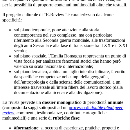
per la possibilità di proporre contenuti multimediali oltre che testuali.
Il progetto culturale di “E-Review” è caratterizzato da alcune
specificità:
sul piano temporale, pone attenzione alla storia
contemporanea nel suo complesso, ma con particolare
riferimento alla Seconda guerra mondiale, alle trasformazioni
degli anni Sessanta e alla fase di transizione tra il XX e il XXI
secolo;
sul piano spaziale, l’Emilia Romagna rappresenta un punto di
vista focale per analizzare fenomeni storici che hanno però
valenza su scala nazionale o internazionale;
sul piano tematico, abbina un taglio interdisciplinare, favorito
da specifiche competenze nei campi della geografia,
dell’antropologia e della scienza delle comunicazioni, a un
interesse trasversale all’intera filiera del lavoro storico (dalla
documentazione alla ricerca e alla divulgazione).
La rivista prevede un
dossier monografico
di periodicità
annuale
(composto da saggi sottoposti ad un
processo di
double blind peer
review
, commenti, testimonianze, contributi cartografici e
multimediali) e una serie di
rubriche fisse
:
#formazione
: si occupa di esperienze, pratiche, progetti e