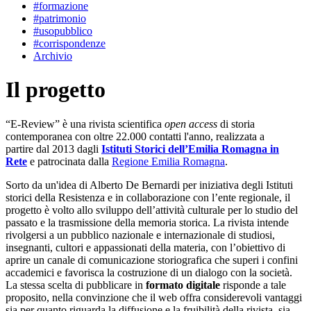
#formazione
#patrimonio
#usopubblico
#corrispondenze
Archivio
Il progetto
“E-Review” è una rivista scientifica
open access
di storia
contemporanea con oltre 22.000 contatti l'anno, realizzata a
partire dal 2013 dagli
Istituti Storici dell’Emilia Romagna in
Rete
e patrocinata dalla
Regione Emilia Romagna
.
Sorto da un'idea di Alberto De Bernardi per iniziativa degli Istituti
storici della Resistenza e in collaborazione con l’ente regionale, il
progetto è volto allo sviluppo dell’attività culturale per lo studio del
passato e la trasmissione della memoria storica. La rivista intende
rivolgersi a un pubblico nazionale e internazionale di studiosi,
insegnanti, cultori e appassionati della materia, con l’obiettivo di
aprire un canale di comunicazione storiografica che superi i confini
accademici e favorisca la costruzione di un dialogo con la società.
La stessa scelta di pubblicare in
formato digitale
risponde a tale
proposito, nella convinzione che il web offra considerevoli vantaggi
sia per quanto riguarda la diffusione e la fruibilità della rivista, sia