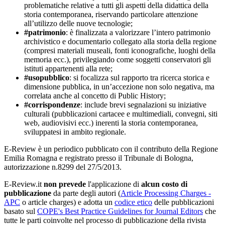
problematiche relative a tutti gli aspetti della didattica della
storia contemporanea, riservando particolare attenzione
all’utilizzo delle nuove tecnologie;
#patrimonio
: è finalizzata a valorizzare l’intero patrimonio
archivistico e documentario collegato alla storia della regione
(compresi materiali museali, fonti iconografiche, luoghi della
memoria ecc.), privilegiando come soggetti conservatori gli
istituti appartenenti alla rete;
#usopubblico
: si focalizza sul rapporto tra ricerca storica e
dimensione pubblica, in un’accezione non solo negativa, ma
correlata anche al concetto di Public History;
#corrispondenze
: include brevi segnalazioni su iniziative
culturali (pubblicazioni cartacee e multimediali, convegni, siti
web, audiovisivi ecc.) inerenti la storia contemporanea,
sviluppatesi in ambito regionale.
E-Review è un periodico pubblicato con il contributo della Regione
Emilia Romagna e registrato presso il Tribunale di Bologna,
autorizzazione n.8299 del 27/5/2013.
E-Review.it
non prevede
l'applicazione di
alcun costo di
pubblicazione
da parte degli autori (
Article Processing Charges -
APC
o article charges) e adotta un
codice etico
delle pubblicazioni
basato sul
COPE's Best Practice Guidelines for Journal Editors
che
tutte le parti coinvolte nel processo di pubblicazione della rivista